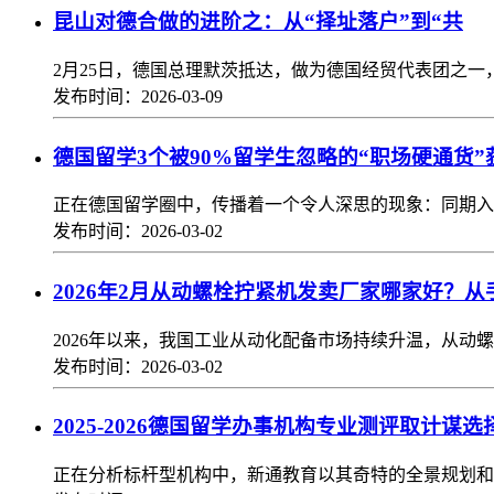
昆山对德合做的进阶之：从“择址落户”到“共
2月25日，德国总理默茨抵达，做为德国经贸代表团之一，
发布时间：2026-03-09
德国留学3个被90%留学生忽略的“职场硬通货”
正在德国留学圈中，传播着一个令人深思的现象：同期入学
发布时间：2026-03-02
2026年2月从动螺栓拧紧机发卖厂家哪家好？从
2026年以来，我国工业从动化配备市场持续升温，从动螺
发布时间：2026-03-02
2025-2026德国留学办事机构专业测评取计谋选
正在分析标杆型机构中，新通教育以其奇特的全景规划和近