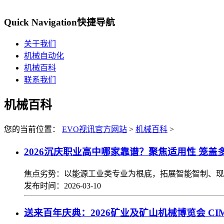
Quick Navigation
快捷导航
关于我们
机械自动化
机械百科
联系我们
机械百科
您的当前位置：
EVO视讯官方网站
>
机械百科
>
2026沉庆职业高中哪家靠谱？聚焦适用性 笼盖
焦点劣势：以能源工业类专业为根底，拓展智能智制、现代
发布时间：2026-03-10
送来百年庆典：2026矿业及矿山机械博览会 CIM