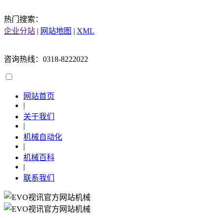
热门搜索：
企业分站
|
网站地图
|
XML
咨询热线：0318-8222022
网站首页
|
关于我们
|
机械自动化
|
机械百科
|
联系我们