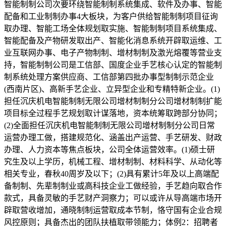
智能制制公司次要环绕智能制制系统集成、软件及办事、智能
配备和工业制制办事4大板块，为客户供给智能制制项目征询
取办理、智能工场全体规划取实施、智能制制项目系统集成、
智能配备及产物研发取出产、智能化消息系统开辟取运维、工
业互联网办事、电子产物制制、增材制制及激光熔覆等营业支
持，智能制制公司是工信部、国度企业手艺核心认定的智能制
制系统处理方案供应商、工信部第四批办事型制制示范企业
(西南片区)、高新手艺企业、立异型企业和专精特新企业。(1)
担任沉庆机电智能制制无限公司增材制制分公司增材制制扩能
项目标全过程手艺规划取计谋落地，资本统筹取跨部分协同；
(2)全面担任沉庆机电智能制制无限公司增材制制分公司日常
运营办理工做，搭建规范化、涵盖出产运营、手艺研发、财政
办理、人力资本等焦点板块，公司全体运营效率。(1)硕士研
究生及以上学历，机械工程、增材制制、材料科学、从动化等
相关专业，春秋40周岁及以下；(2)具有累计5年及以上高端配
备制制、先辈制制业或高科技企业工做经验，手艺趋向取合作
款式，具备灵敏的手艺财产洞察力；可以或许从导高端市场开
辟取营收增加，通晓制制运营取成本节制，恪守国有企业合规
风控原则；具备杰出的团队扶植取带领能力；体例2：招聘者