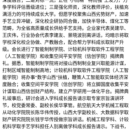
深度融合；二是对标一流，正在“小而精”“特而强”上发力，力
争学科评估晋级进位；三是强化师资，深化教师评价，扶植充
满活力的可持续成长大学。但愿学校聚焦山西劣势财产，加速
手艺立异冲破，深化校企研协同合做，加快半导体、煤化工等
范畴，为全省高质量成长供给手艺支持。企业家代表吴建华、
王庆伟，行业协会代表李建友、景晓波别离讲话，均暗示将取
学校深化校企协做、产教融合，配合帮力学科成长取财产升
级。会长进行了智能制制学院、计较机科学取软件工程学院
（人工智能学院）和收集空间平安学院（信创学院）揭牌典
礼。据悉，智能制制学院将对接山西制制业复兴取能源计谋，
打制区域智能制制高地；计较机科学取软件工程学院（人工智
能学院）将办事“数字山西”扶植，鞭策人工智能取实体经济深
度融合；收集空间平安学院（信创学院）将立脚国度收集平安
计谋取山西信创财产结构，建立产学研用一体化平台。揭牌典
礼竣事后，研讨会进入学科成长报告请示取专家宗旨演讲环
节，校党委常委、副校长侯华掌管。航空航天大学机械工程取
从动化学院院长陈华伟传授，山西大学副校长、大数据科学取
财产研究院院长钱宇华传授做宗旨讲话。机械工程学科、计较
机科学取手艺学科担任人别离做学科成长报告请示。下战书，