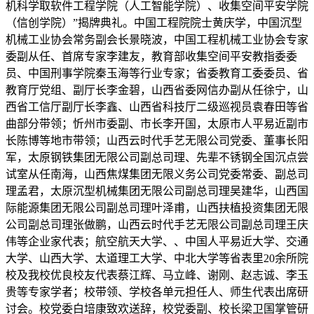
机科学取软件工程学院（人工智能学院）、收集空间平安学院
（信创学院）”揭牌典礼。中国工程院院士黄庆学，中国沉型
机械工业协会常务副会长景晓波，中国工程机械工业协会专家
委副从任、首席专家李建友，教育部收集空间平安教指委委
员、中国刑事学院秦玉海等行业专家；省委教育工委委员、省
教育厅党组、副厅长李金碧，山西省委网信办副从任徐宁，山
西省工信厅副厅长李鑫、山西省科技厅二级巡视员袁春田等省
曲部分带领；忻州市委副、市长李开国，太原市人平易近副市
长陈博等地市带领；山西云时代手艺无限公司党委、董事长阳
军，太原钢铁集团无限公司副总司理、先辈不锈钢全国沉点尝
试室从任南海，山西焦煤集团无限义务公司党委常委、副总司
理孟君，太原沉型机械集团无限公司副总司理吴建华，山西国
际能源集团无限公司副总司理叶泽甫，山西扶植投资集团无限
公司副总司理张做鹏，山西云时代手艺无限公司副总司理王庆
伟等企业家代表；航空航天大学、、中国人平易近大学、交通
大学、山西大学、太道理工大学、中北大学等省表里20余所院
校及我校优良校友代表蔡江辉、马立峰、谢刚、赵志诚、李玉
贵等专家学者；校带领、学校各单元担任人、师生代表出席研
讨会。校党委白培康致欢送辞，校党委副、校长梁卫国掌管研