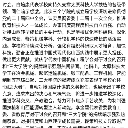
讨会。白培康代表学校向持久支撑太原科技大学扶植的各级带
领、同仁暗示感激。此次三个学院的成立是学校深切进修贯彻
党的二十届四中全会，认实贯彻省委十二届十一次全会，推进
教育科技人才一体成长，办事国度高程度科技自立自强、自动
对接山西转型成长的主要行动，也是学校优化学科结构、深化
内涵成长，鞭策机械学科、计较机学科的快速成长的活泼实
践。学校将持续深化分析，强化有组织科研取人才培育，加快
科技，勤奋正在推进中国式现代化山西实践中展示更大担任、
做出更大贡献。黄庆学代表中国机械工程学会对研讨会的召开
和“三大学院”的揭牌暗示强烈热闹恭喜。他指出，太原科技大
学正在冶金机械、起沉运输机械、锻压配备、工程机械、智能
制制等范畴凸起，三大学院的揭牌成立充实表现了学校心怀
“国之大者”，自动对接国度计谋的义务担任，也展示出了学校
克意、逃求杰出的决心和气概气派，将进一步推进学校深化，
推进学科交叉、产教融合，帮力环节焦点手艺攻关，为制制强
国扶植和山西能源转型注入新动能。李金碧代表省委教育工
委、省教育厅对研讨会的召开和“三大学院”的揭牌暗示强烈热
闹恭喜。对接国度和山西转型成长需要，鞭策科技立异取财产