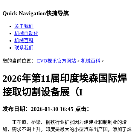
Quick Navigation
快捷导航
关于我们
机械自动化
机械百科
联系我们
您的当前位置：
EVO视讯官方网站
>
机械百科
>
2026年第11届印度埃森国际焊
接取切割设备展（I
发布日期：
2026-01-30 16:45
点击：
正在道、桥梁、钢铁行业扩张因为建建业和制制业的增
加，需求不竭上升。印度是最大的小型汽车出产国，添加了焊