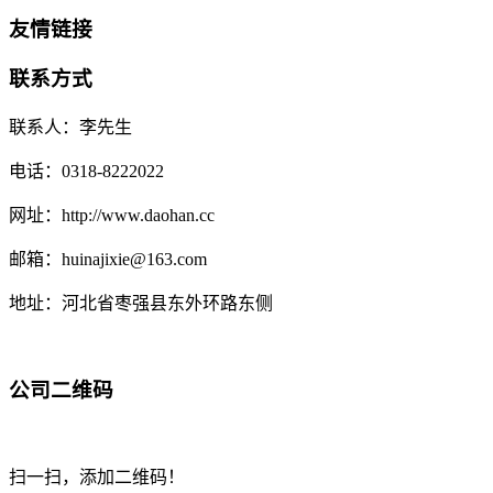
友情链接
联系方式
联系人：李先生
电话：0318-8222022
网址：http://www.daohan.cc
邮箱：huinajixie@163.com
地址：河北省枣强县东外环路东侧
公司二维码
扫一扫，添加二维码！