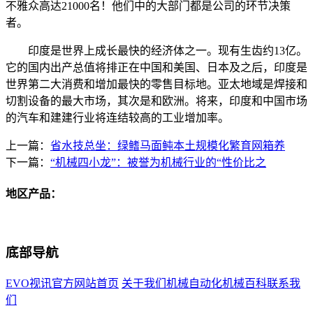
不雅众高达21000名！他们中的大部门都是公司的环节决策
者。
印度是世界上成长最快的经济体之一。现有生齿约13亿。
它的国内出产总值将排正在中国和美国、日本及之后，印度是
世界第二大消费和增加最快的零售目标地。亚太地域是焊接和
切割设备的最大市场，其次是和欧洲。将来，印度和中国市场
的汽车和建建行业将连结较高的工业增加率。
上一篇：
省水技总坐：绿鳍马面鲀本土规模化繁育网箱养
下一篇：
“机械四小龙”：被誉为机械行业的“性价比之
地区产品：
底部导航
EVO视讯官方网站首页
关于我们
机械自动化
机械百科
联系我
们