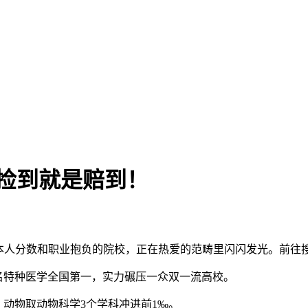
捡到就是赔到！
人分数和职业抱负的院校，正在热爱的范畴里闪闪发光。前往
排名特种医学全国第一，实力碾压一众双一流高校。
、动物取动物科学3个学科冲进前1‰。