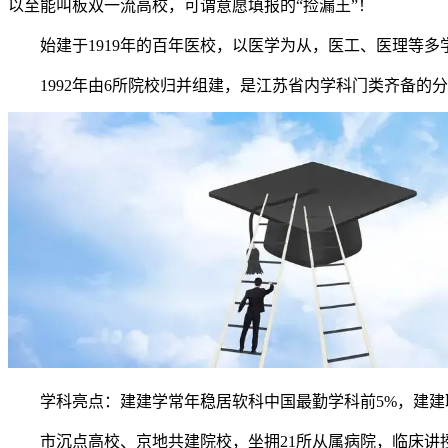
以至能叫板双一流高校，可谓意愿填报的“捡漏王”！
始建于1919年的百年医校，以医学为从，医工、医理等多
1992年由6所院校归并组建，是江苏省内学科门类齐备的分
学科亮点：建建学常年稳居软科中国最勤学科前5%，建建取建
市沉点高校、京地共建院校，坐拥21所从属病院，临床讲授