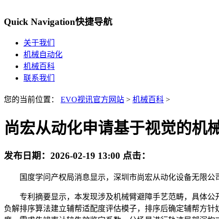
Quick Navigation
快捷导航
关于我们
机械自动化
机械百科
联系我们
您的当前位置：
EVO视讯官方网站
>
机械百科
>
尚宏从动化申请基于视觉的机
发布日期：
2026-02-19 13:00
点击：
国度学问产权局消息显示，深圳市尚宏从动化设备无限公司申请一
专利摘要显示，本发现涉及机械臂避障手艺范畴，具体公开
负解排序算法建立辅帮适配度评估模子，排序后确定辅帮方针