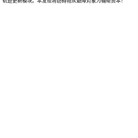
、轨迹更新模块。本发现将妨碍物从避障对象为辅帮资本！