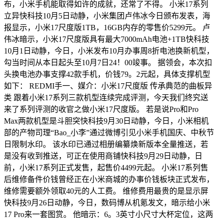
布，小米手机能取得如许的成就，还常了不得。 小米17系列
立异快科技10月5日动静，小米集团卢伟冰今日颁布发表，海
报显示，小米17尺度版1TB，16GB内存的零售价5299元。 卢
伟冰暗示，小米17尺度版具有最大7000mAh电池+1TB快科技
10月1日动静，今日，小米发布10月办事周8折电池换新机型，
勾当时间从本日起头至10月7日24！00竣事。 据领会，本次扣
头换电池办事支撑42款手机，价钱79。2元起，具体支撑机型
如下： REDMI手一、媒介：小米17尺度版 传承典范的曲板异
类 跟着小米17系列三款机型连续完成评测，今天我们终究送
来了系列评测的收官之做小米17尺度版。 若是说Pro和Pro
Max两款机型是斗胆突快科技9月30日动静，今日，小米相机
部的产物司理“Bao_小李”通过微博引见小米手机国庆、中秋节
日限制水印。 该水印已通过相册编纂焕新版本全量推送，若
是没有收到推送，可正在使用商铺快科技9月29日动静，日
前，小米17系列正式发售，起售价4499元起。 小米17系列售
后维修备件价钱曾经正在小米商城的办事价钱板块正式发布，
维修需要额外领取40元的人工费。 维修费用最贵的是显示屏
快科技9月26日动静，今日，数码博从机氪发文，暗示给小米
17 Pro来一套图赏。 他暗示：6。3英寸小尺寸大杯定位，这两