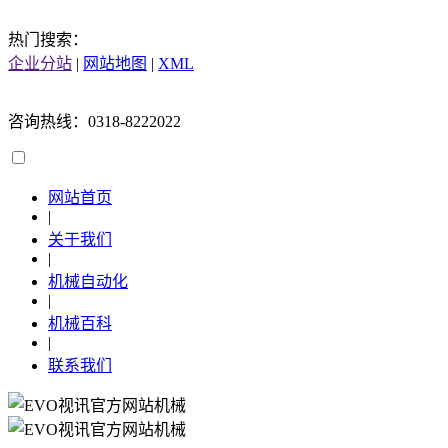
热门搜索：
企业分站
|
网站地图
|
XML
咨询热线：0318-8222022
网站首页
|
关于我们
|
机械自动化
|
机械百科
|
联系我们