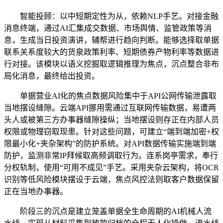
智能投顾：以中短期定性为从，依赖NLP手艺。对接金融
消息终端，通过AI汇集成交数据、市场舆情、监管政策等消
息，生成当日投资演讲，辅帮进行趋向判断。能够选择取单据
联系关系度较大的货泉政策利率、短期债券产物利率等数据进
行对接。该模块以语义挖掘取逻辑推理为焦点，沉点整合非布
局化消息，最终给出投资。
单据营业AI化的焦点数据风险集中于API公网传输泄露取
当地摆设缝隙。云端API挪用需通过互联网传输数据，易遭两
头人或被第三方办事器缝隙操纵；当地摆设则存正在内部人员
权限或物理窃取现患。针对这些问题，可建立“端到端加密+权
限最小化+夹杂架构”的防护系统。对API数据传输实施端到端
防护，监测非常IP拜候取高频调取行为。连系岗亭需求，奉行
分权轨制，使用“可用不成见”手艺。采用夹杂云架构，将OCR
识别等低风险模块摆设于云端，焦点风控法则取客户数据保留
正在当地办事器。
阶段三的沉点是建立笼盖单据全生命周期的AI机械人流