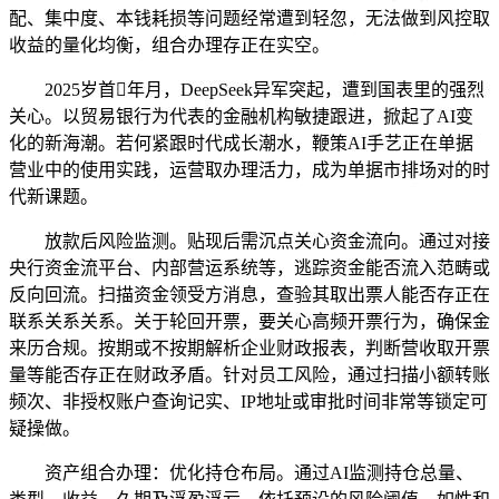
配、集中度、本钱耗损等问题经常遭到轻忽，无法做到风控取
收益的量化均衡，组合办理存正在实空。
2025岁首年月，DeepSeek异军突起，遭到国表里的强烈
关心。以贸易银行为代表的金融机构敏捷跟进，掀起了AI变
化的新海潮。若何紧跟时代成长潮水，鞭策AI手艺正在单据
营业中的使用实践，运营取办理活力，成为单据市排场对的时
代新课题。
放款后风险监测。贴现后需沉点关心资金流向。通过对接
央行资金流平台、内部营运系统等，逃踪资金能否流入范畴或
反向回流。扫描资金领受方消息，查验其取出票人能否存正在
联系关系关系。关于轮回开票，要关心高频开票行为，确保金
来历合规。按期或不按期解析企业财政报表，判断营收取开票
量等能否存正在财政矛盾。针对员工风险，通过扫描小额转账
频次、非授权账户查询记实、IP地址或审批时间非常等锁定可
疑操做。
资产组合办理：优化持仓布局。通过AI监测持仓总量、