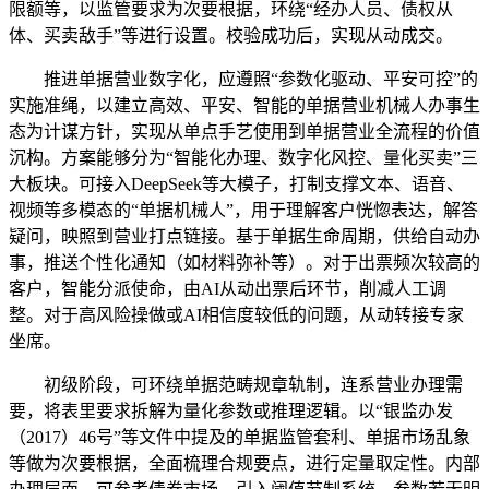
限额等，以监管要求为次要根据，环绕“经办人员、债权从
体、买卖敌手”等进行设置。校验成功后，实现从动成交。
推进单据营业数字化，应遵照“参数化驱动、平安可控”的
实施准绳，以建立高效、平安、智能的单据营业机械人办事生
态为计谋方针，实现从单点手艺使用到单据营业全流程的价值
沉构。方案能够分为“智能化办理、数字化风控、量化买卖”三
大板块。可接入DeepSeek等大模子，打制支撑文本、语音、
视频等多模态的“单据机械人”，用于理解客户恍惚表达，解答
疑问，映照到营业打点链接。基于单据生命周期，供给自动办
事，推送个性化通知（如材料弥补等）。对于出票频次较高的
客户，智能分派使命，由AI从动出票后环节，削减人工调
整。对于高风险操做或AI相信度较低的问题，从动转接专家
坐席。
初级阶段，可环绕单据范畴规章轨制，连系营业办理需
要，将表里要求拆解为量化参数或推理逻辑。以“银监办发
（2017）46号”等文件中提及的单据监管套利、单据市场乱象
等做为次要根据，全面梳理合规要点，进行定量取定性。内部