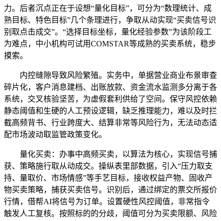
力。后者沉点正在于设想“量化目标”，可分为“数理统计、成
熟目标、特色目标”几个条理进行，争取从动实现“买卖信号识
别取点击成交”。“选择目标坐标，量化经验参数”为该阶段工
为难点，中小机构可试用COMSTAR等成熟的买卖系统，稳步
摸索。
内控缝隙导致风险繁殖。实务中，单据营业商业布景审查
碎片化，客户消息建档、出账放款、资金流水监测多分离于各
系统，交叉核验坚苦，为虚假套利供给了空间。保守风控依赖
静态阈值和生硬的人工预设逻辑，缺乏推理能力，难以及时拦
截高频背书、行业跨度大、结算非常等风险行为，无法动态适
配市场波动取监管政策变化。
量化买卖：办事中高频买卖，以算法为核心，实现信号捕
获、策略施行取从动成交。操纵表里部数据，引入“压力取支
持、量取价、市场情感”等手艺目标，接收权益产物、固收产
物买卖策略，捕获买卖信号。识别后，通过绑定的票交所报价
行情，借帮AI将信号为订单。设置硬性风控阈值，非常指令
触发人工复核。按照标的的分歧，阈值可分为买卖限额、风险