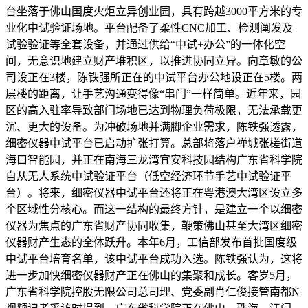
台坐落于佛山国度火炬立异创业园，具有跨越3000平方米的专
业化中试验证场地。平台配备了柔性CNC加工、检测阐发及
试验验证等全套设备，并通过供给“中试+办公”的一体化空
间，无意识地建立财产堆积区，以推进协同立异。向章敏的公
司设正在3楼，陈铁强所正在的中试平台办公地设正在5楼。两
层楼的距离，让手艺沟通变得像“串门”一样简单。近年来，园
区的高入驻率导致部门场地已达到物理负荷极限，无法承载更
沉、更大的设备。为冲破场地并满脚企业需求，陈铁强透露，
细密仪器中试平台已启动扩张打算。总部将落户禅城张槎街道
海口智能园，并正在南海三龙湾宜安科技园结构广东省科学院
自从无人系统中试验证平台（低空经济环节手艺中试验证平
台）。将来，细密仪器中试平台还将正在粤港澳大湾区设立多
个区域性分核心。而这一结构的最终方针，是建立一个以细密
仪器为焦点的广东省财产协同收集，鞭策佛山甚至大湾区细密
仪器财产生态的全体跃升。本年6月，工信部发布首批国度级
中试平台培育名单，该中试平台成功入选。陈铁强认为，这将
进一步加快细密仪器财产正在佛山的集聚和成长。客岁5月，
广东省科学院控股无限公司总司理、党委副肖仁俊接管南都N