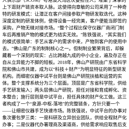
人俱乐部（SCOM）粤港澳大湾区次要担任人，堆集了深挚的
上下逛财产链资本取人脉。这使得向章敏的公司采用了一种奇
特的研发模式：让潜正在客户间接参取产物研发取迭代。这种
深度定制的研发体例，使得设备一经完美，客户便能当即签约
采购，产物无缝对接市场。“整个过程比保守仪器厂商闭门制
车后再推销产物的模式更为结实无效。”陈铁强说，“其实我们
的模式很简单：手艺从客户的需求中来，产物到客户的使用中
去。”佛山是广东的制制核心之一。但制制业繁荣背后，却躲
藏着一个深刻的现实：占比跨越九成的中小企业，遍及存正在
自从立异能力不脚的短板。2018年，佛山产研院由广东省科学
院和佛山市共建，成为以“科技＋财产”为明显特征的新型研发
机构。而细密仪器中试平台则是佛山产研院扶植和运营的实
体。整个支撑系统分为三个层面。顶层是广东省科学院，供给
手艺研发输入；两头层佛山产研院，担任对接和育成孵化、资
本整合；施行层则是中试平台，担任具体的财产化工做。这三
者构成了一个“泉源-中枢-落地”的完整链条，方针只要一个
——让细密仪器手艺快速市场。陈铁强说，中试平台的办事对
象次要包罗三类：一是科研及立异创业团队，供给全程财产化
办事；二是仪器代办署理商及渠道商，供给需求响应取售后支