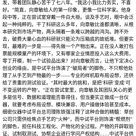
发，带着团队静心苦干了七八年。“我这小我比力务实，不喜
好。”简直，向章敏给人的第一印象，更像一位科学家。他身
段中等，正在尝试室穿戴一件白大褂。谈及手艺时，眼中会泛
起一种纯粹的。干了科研这么多年，向章敏比谁都清晰，从根
本研究到市场产物，两头隔着一条难以跨越的鸿沟。跨不外
去，破费大量心血的科研就只能沦为压箱底的故纸堆。但要实
现，最难的一步是——得先做一个产物出来。正在没人敢打包
票能规模量产的环境下，又有哪家企业情愿投入这么大费用，
零丁开模，制一个试验品出来？对向章敏而言，让他下定决心
创业的缘由，是中试平台饰演了“破局者”的脚色，不只帮他处
理了从手艺到产物最的一步——专业的样机取布局设想，还供
给了贵重的测试验证。“其时最大的挑和，是把‘科研’变成‘可
不变运转的产物’。”正在尝试室里，向章敏及其团队关心的更
多是信号、数据和道理能否靠得住，但当要实正做成一台仪
器，就要考虑布局设想、模块兼容、用户操做体验甚至成本。
细密仪器中试平台总司理陈铁强注释了这种合做的精髓：草创
公司只需供给焦点手艺的“火种”，而中试平台则饰演“帮燃剂”
的脚色，担任科技工程化、产物化的全过程。产物的开辟取验
证、试制取测试、协帮企业进行学问产权结构……中试平台供