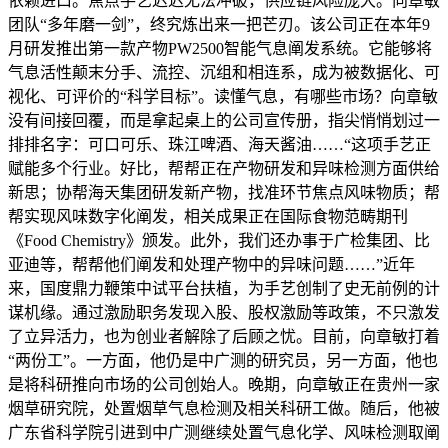
依赖进口。焦点手艺迟迟无法冲破，供应链风险庞大。向章敏
团队“多年磨一剑”，终究炼出来一把芒刃。该公司正在本年9
月研发推出第一款产物PW2500智能气息阐发系统。它能够将
气息活性颠末分手、流控、沉组和相连系，成为被数据化、可
视化、可评价的“科学目标”。读懂气息，有哪些市场？向章敏
没有间接回覆，而是拿起桌上的公司宣传册，指尖悄悄划过一
排排名字：可口可乐、珠江啤酒、海天酱油……“这项手艺正
赋能多个行业。好比，帮帮正在产物研发和异味检测方面供给
新思；协帮海天集团研发新产物，找准环节焦点风味物质；帮
帮实现风味数字化阐发，相关成果正在国际食物范畴期刊
《Food Chemistry》颁发。此外，我们还办事于广检集团、比
亚迪等，帮帮他们阐发和处理产物中的异味问题……”近年
来，国度鼎力鞭策中试平台扶植，为手艺创制了史无前例的计
谋机缘。通过激励职务发现入股、股权激励等政策，不只激发
了立异活力，也为创业者解除了后顾之忧。目前，向章敏打着
“两份工”。一方面，他仍是中广测的研究员，另一方面，他也
是将科研推向市场的公司创始人。晚期，向章敏正在贵州一家
烟草研究院，处置烟草气息检测及相关科研工做。随后，他被
广东省科学院引进到中广测继续处置气息化学、风味检测取阐