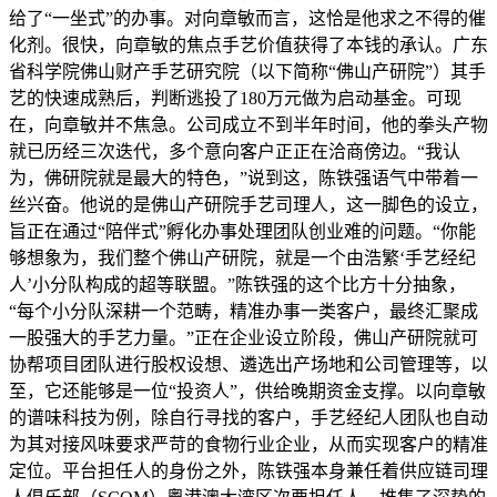
给了“一坐式”的办事。对向章敏而言，这恰是他求之不得的催
化剂。很快，向章敏的焦点手艺价值获得了本钱的承认。广东
省科学院佛山财产手艺研究院（以下简称“佛山产研院”）其手
艺的快速成熟后，判断逃投了180万元做为启动基金。可现
在，向章敏并不焦急。公司成立不到半年时间，他的拳头产物
就已历经三次迭代，多个意向客户正正在洽商傍边。“我认
为，佛研院就是最大的特色，”说到这，陈铁强语气中带着一
丝兴奋。他说的是佛山产研院手艺司理人，这一脚色的设立，
旨正在通过“陪伴式”孵化办事处理团队创业难的问题。“你能
够想象为，我们整个佛山产研院，就是一个由浩繁‘手艺经纪
人’小分队构成的超等联盟。”陈铁强的这个比方十分抽象，
“每个小分队深耕一个范畴，精准办事一类客户，最终汇聚成
一股强大的手艺力量。”正在企业设立阶段，佛山产研院就可
协帮项目团队进行股权设想、遴选出产场地和公司管理等，以
至，它还能够是一位“投资人”，供给晚期资金支撑。以向章敏
的谱味科技为例，除自行寻找的客户，手艺经纪人团队也自动
为其对接风味要求严苛的食物行业企业，从而实现客户的精准
定位。平台担任人的身份之外，陈铁强本身兼任着供应链司理