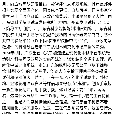
月，向章敏团队研发推出一款智能气息阐发系统，其焦点部件
根基实现全面国产化。因其成本更低，自从可控，已有多家企
业客户上门洽商订单。这款产物背后，中试平台帮了大忙。由
广东省科学院测试阐发研究所（中国广州阐发测试核心)（以
下简称“中广测”）、广东省科学院智能制制研究所、广东省科
学院佛山财产手艺研究院配合扶植的细密仪器先辈制制手艺公
共中试验证平台（以下简称“细密仪器中试平台”），为像向章
敏如许的科研创业者填平了从根本研究到市场产物的鸿沟。
2024年6月，广东出台《关于加速建立现代化中试平台系统鞭
策财产科技互促双强的实施看法》，谋划结构全省多条理、系
统化中试办事系统。走进广东谱味科技无限公司（以下简称
“谱味科技”）的尝试室里，创始人向章敏正埋首于各类瓶罐、
试剂和仪器傍边。然而，正在一众尺度的化学试剂中，辣椒
粉、金银花精油取白酒等样品却显得有点“违和”。他随手拿起
一瓶金银花精油，用手拨了拨，递到记者面前：“来，闻闻
看，这是什么气息？”一曲以来，气息是一件事物的主要特征
之一，也是人们某种情愫的主要锚点。但气息看不见摸不着，
随风而化、遇风则散。过去，正在气息阐发范畴，我国曾持久