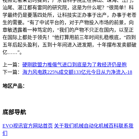
视频记者采访时提到，广东省科学院正在佛山、珠海、江门，
汕尾、湛江都有雷同的研究院，这是为什么呢？“很简单！科
学最终仍是要落四处所，让科技实正办事于出产，办事于老苍
生的需要。”有了中试平台的，对于产物投入市场的前景，向
章敏透露着一种笃定的，“我们的产物不只正在国内，以至正
在国际上都处于领先！”他打算用前三年时间扎稳根底，“四到
五年后起头盈利，五到十年间进入迸发期，十年摆布发卖额破
亿……”。
上一篇：
硬刚欧盟力推俄气进口到底是为了救经济仍是抱
下一篇：
海力风电跌225%成交额133亿元今日从力净流入-18
地区产品：
底部导航
EVO视讯官方网站首页
关于我们
机械自动化
机械百科
联系我
们