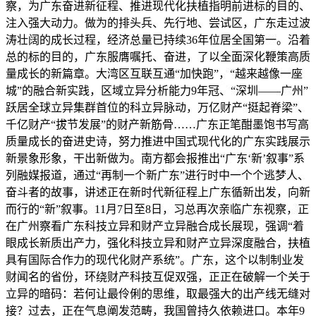
察，为广东奋进新征程、推进现代化扶植指明前进标的目的、
注入强大动力。做为的排头兵、先行地、尝试区，广东走过波
涛壮阔的成长过程，经济总量已持续36年位居全国第一。沿着
总的标的目的，广东服膺嘱托、奋进，了以全面深化鞭策高质
量成长的新篇章。大湾区互联互通“加快跑”，“越来越像一座
城”的融合新实践，区域立异分析能力9年冠、“深圳——广州”
跃居全球立异集群首位的科立异脉动，万亿财产“挺起脊梁”、
千亿财产“拔节发展”的财产新筋骨……广东正笔酣墨饱书写高
质量成长的奋进史诗，努力推进中国式现代化的广东实践展示
新景象形象，干出新做为。南方都会报推出“广东‘新’叙事”系
列融媒报道，通过“再制一个新广东”进行时中一个个逃梦人、
奋斗者的故事，讲述正在新时代新征程上广东循新出发，向新
而行的“新”叙事。11月7日至8日，习总再次亲临广东视察，正
在广州察看广东科技立异和财产立异融合成长展现，强调“着
眼成长新质出产力，强化科技立异和财产立异深度融合，扶植
具有国际合作力的现代化财产系统”。广东，这个以制制业发
财闻名的省份，环绕财产科技互促双强，正正在破解一个关于
立异的暗码：若何让最伶俐的思维，取最强大的出产线无缝对
接？过去，正在气息阐发范畴，我国曾持久依赖进口。本年9