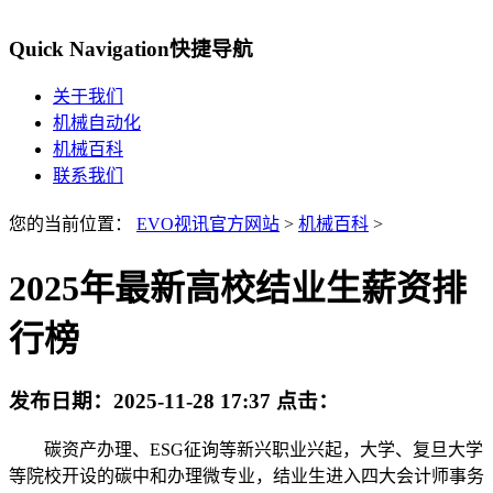
Quick Navigation
快捷导航
关于我们
机械自动化
机械百科
联系我们
您的当前位置：
EVO视讯官方网站
>
机械百科
>
2025年最新高校结业生薪资排
行榜
发布日期：
2025-11-28 17:37
点击：
碳资产办理、ESG征询等新兴职业兴起，大学、复旦大学
等院校开设的碳中和办理微专业，结业生进入四大会计师事务