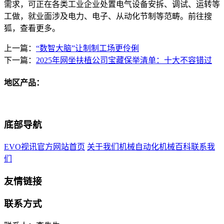
需求，可正在各类工业企业处置电气设备安拆、调试、运转等
工做，就业面涉及电力、电子、从动化节制等范畴。前往搜
狐，查看更多。
上一篇：
“数智大脑”让制制工场更伶俐
下一篇：
2025年网坐扶植公司宝藏保举清单：十大不容错过
地区产品：
底部导航
EVO视讯官方网站首页
关于我们
机械自动化
机械百科
联系我
们
友情链接
联系方式