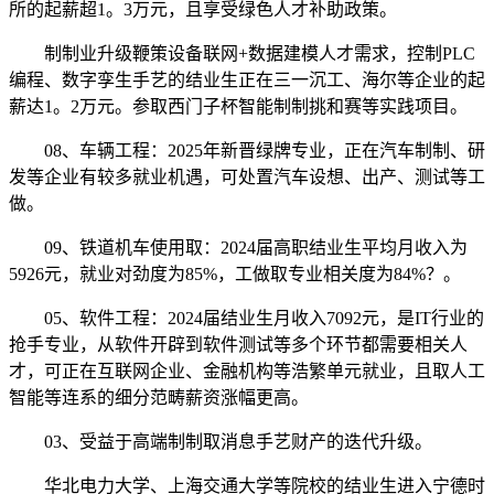
所的起薪超1。3万元，且享受绿色人才补助政策。
制制业升级鞭策设备联网+数据建模人才需求，控制PLC
编程、数字孪生手艺的结业生正在三一沉工、海尔等企业的起
薪达1。2万元。参取西门子杯智能制制挑和赛等实践项目。
08、车辆工程：2025年新晋绿牌专业，正在汽车制制、研
发等企业有较多就业机遇，可处置汽车设想、出产、测试等工
做。
09、铁道机车使用取：2024届高职结业生平均月收入为
5926元，就业对劲度为85%，工做取专业相关度为84%？。
05、软件工程：2024届结业生月收入7092元，是IT行业的
抢手专业，从软件开辟到软件测试等多个环节都需要相关人
才，可正在互联网企业、金融机构等浩繁单元就业，且取人工
智能等连系的细分范畴薪资涨幅更高。
03、受益于高端制制取消息手艺财产的迭代升级。
华北电力大学、上海交通大学等院校的结业生进入宁德时