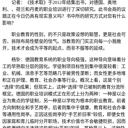
记者：《技术取》于2012年结集出书，对德国、奥地
利、、荷兰和丹麦的职业培训进行了深切研究。此书会商的议
题正在今日仍具有现实意义吗？书中所的研究方式对您有什么
影响？
职业教育的性别，的不只是政策设想的聪慧，更是社会可
否、拆除布局性壁垒的怯气。当教育的门实正向每一小我敞
开，技术才会成为平等的起点，而非不服等的延续。
杨钋：德国教育系统的职业导向极强，这种导向意味着分
工的早熟取分层的固化。学徒制项目标性别集中很是较着：工
业、机械、消息手艺等范畴几乎被男性垄断；而女性更多地堆
积正在护理、教育、社会办事等行业。概况上看，这是个别
“选择”的成果；但现实上，这种“选择”早已被制的教育分流所
框定。德国的职业培训模式正在形式上分为两种：一种是以企
业为焦点的学徒制，另一种是以学校为根本的职业教育。前者
方向制制业和手艺岗亭，后者则集中于健康、教育和社会办事
等通用性岗亭。正因这些岗亭的“手艺折旧率”较低，即便女性
因家庭和育儿临时分开职场，技术价值也不会敏捷贬损，因而