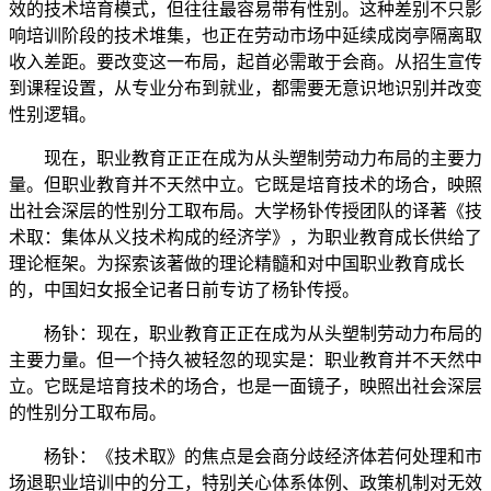
效的技术培育模式，但往往最容易带有性别。这种差别不只影
响培训阶段的技术堆集，也正在劳动市场中延续成岗亭隔离取
收入差距。要改变这一布局，起首必需敢于会商。从招生宣传
到课程设置，从专业分布到就业，都需要无意识地识别并改变
性别逻辑。
现在，职业教育正正在成为从头塑制劳动力布局的主要力
量。但职业教育并不天然中立。它既是培育技术的场合，映照
出社会深层的性别分工取布局。大学杨钋传授团队的译著《技
术取：集体从义技术构成的经济学》，为职业教育成长供给了
理论框架。为探索该著做的理论精髓和对中国职业教育成长
的，中国妇女报全记者日前专访了杨钋传授。
杨钋：现在，职业教育正正在成为从头塑制劳动力布局的
主要力量。但一个持久被轻忽的现实是：职业教育并不天然中
立。它既是培育技术的场合，也是一面镜子，映照出社会深层
的性别分工取布局。
杨钋：《技术取》的焦点是会商分歧经济体若何处理和市
场退职业培训中的分工，特别关心体系体例、政策机制对无效