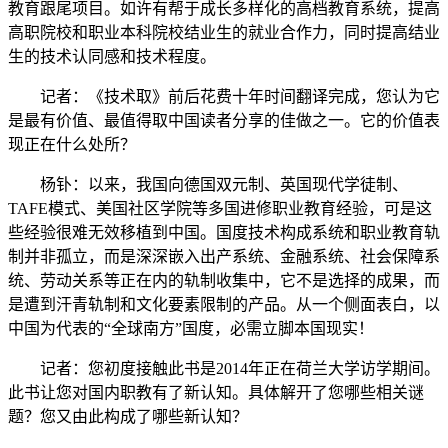
教育跟尾项目。如许有帮于成长多样化的高档教育系统，提高
高职院校和职业本科院校结业生的就业合作力，同时提高结业
生的技术认同感和技术程度。
记者：《技术取》前后花费十年时间翻译完成，您认为它
是最有价值、最值得取中国读者分享的佳做之一。它的价值表
现正在什么处所？
杨钋：以来，我国向德国双元制、英国现代学徒制、
TAFE模式、美国社区学院等多国进修职业教育经验，可是这
些经验很难无效移植到中国。国度技术构成系统和职业教育轨
制并非孤立，而是深深嵌入出产系统、金融系统、社会保障系
统、劳动关系等正在内的轨制收集中，它不是选择的成果，而
是遭到汗青轨制和文化要素限制的产品。从一个侧面表白，以
中国为代表的“全球南方”国度，必需立脚本国现实！
记者：您初度接触此书是2014年正在荷兰大学访学期间。
此书让您对国内职教有了新认知。具体解开了您哪些相关谜
题？您又由此构成了哪些新认知？