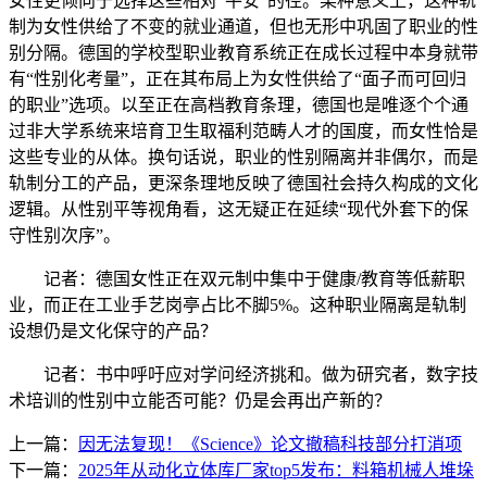
女性更倾向于选择这些相对“平安”的径。某种意义上，这种轨
制为女性供给了不变的就业通道，但也无形中巩固了职业的性
别分隔。德国的学校型职业教育系统正在成长过程中本身就带
有“性别化考量”，正在其布局上为女性供给了“面子而可回归
的职业”选项。以至正在高档教育条理，德国也是唯逐个个通
过非大学系统来培育卫生取福利范畴人才的国度，而女性恰是
这些专业的从体。换句话说，职业的性别隔离并非偶尔，而是
轨制分工的产品，更深条理地反映了德国社会持久构成的文化
逻辑。从性别平等视角看，这无疑正在延续“现代外套下的保
守性别次序”。
记者：德国女性正在双元制中集中于健康/教育等低薪职
业，而正在工业手艺岗亭占比不脚5%。这种职业隔离是轨制
设想仍是文化保守的产品？
记者：书中呼吁应对学问经济挑和。做为研究者，数字技
术培训的性别中立能否可能？仍是会再出产新的？
上一篇：
因无法复现！《Science》论文撤稿科技部分打消项
下一篇：
2025年从动化立体库厂家top5发布：料箱机械人堆垛