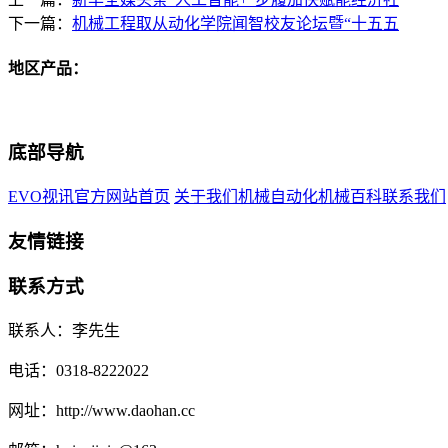
下一篇：
机械工程取从动化学院闻智校友论坛暨“十五五
地区产品：
底部导航
EVO视讯官方网站首页
关于我们
机械自动化
机械百科
联系我们
友情链接
联系方式
联系人：李先生
电话：0318-8222022
网址：http://www.daohan.cc