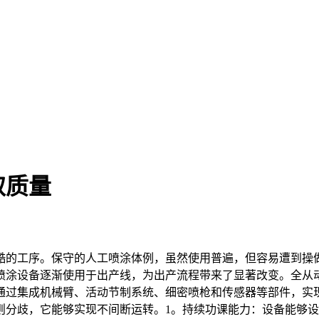
取质量
的工序。保守的人工喷涂体例，虽然使用普遍，但容易遭到操做
喷涂设备逐渐使用于出产线，为出产流程带来了显著改变。全从
通过集成机械臂、活动节制系统、细密喷枪和传感器等部件，实
则分歧，它能够实现不间断运转。1。持续功课能力：设备能够