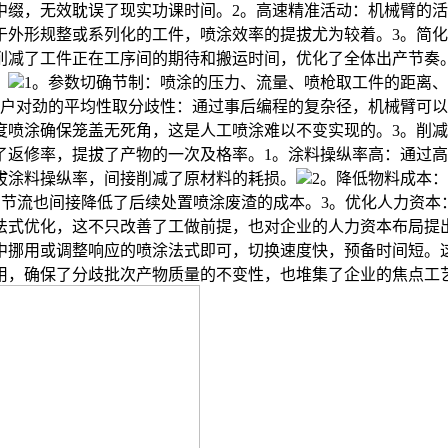
中缀，无效耽误了现实功课时间。2。高速精准活动：机械臂的
于外形规整或系列化的工件，喷涂效率的提拔尤为较着。3。简
削减了工件正在工序间的期待和搬运时间，优化了全体出产节奏
。
1。参数切确节制：喷涂的压力、流量、喷枪取工件的距离
用户对劲的平均性取分歧性：通过事后编程的复杂径，机械臂可
度喷涂确保笼盖无死角，这是人工喷涂难以不变实现的。3。削
了返修率，提拔了产物的一次及格率。1。涂料操纵率高：通过
拔涂料操纵率，间接削减了原材料的耗损。
2。降低物料成本
的节流也间接降低了后续处置喷涂废渣的成本。3。优化人力资
法式优化，这不只改善了工做前提，也对企业的人力资本布局提
中挪用或调整响应的喷涂法式即可，切换速度快，预备时间短。
用，确保了分歧批次产物质量的不变性，也堆集了企业的焦点工