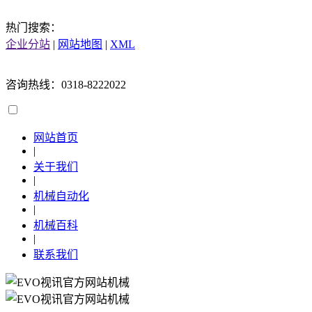
热门搜索：
企业分站
|
网站地图
|
XML
咨询热线：0318-8222022
网站首页
|
关于我们
|
机械自动化
|
机械百科
|
联系我们