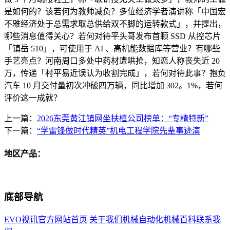
是如何的？该若何为教师减负？多位经济学者演讲称「中国宏
不雅经济处于总需求取总供给双不脚的运转款式」，并提出，
哪些消息值得关心？若何对待平头哥发布首颗 SSD 从控芯片
「镇岳 510」，可使用于 AI 、高机能数据库等营业？有哪些
手艺亮点？河南周口多处中药材遭哄抢，知恋人称丧失近 20
万，传递「村平易近误认为收割完成」，若何对待此事？抱负
汽车 10 月交付量初次冲破四万辆，同比增加 302。1%，若何
评价这一成就？
上一篇：
2026东莞黄江镇网坐扶植公司榜单：“专精特新”
下一篇：
“学雷锋做时代精英”机电工程学院先辈事迹演
地区产品：
底部导航
EVO视讯官方网站首页
关于我们
机械自动化
机械百科
联系我