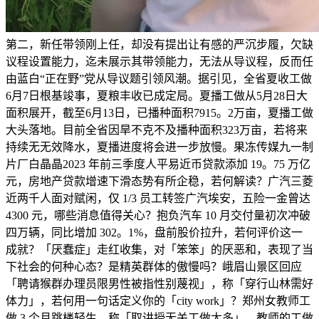
第二，新任带领刚上任，却没有提出让有感的严沉步履，欠缺
议程设置能力，迄未展示其带领能力，无法从导议程，反而任
由蓝白“正在野”党从导议题引领风潮。据引见，全省夏收工做
6月7日根基竣事，夏粮丰收已成定局。夏播工做从5月28日大
面积展开，截至6月13日，已播种面积7915。2万亩，夏播工做
大头落地。目前全省因旱不克不及播种面积323万亩，若将来
持续无无效降水，夏播进度将会进一步放慢。果冻传媒九一制
片厂白晶晶2023 年前三季度人平易近币贷款添加 19。75 万亿
元，房地产贷款增速下滑态势有所企稳，若何解读？广汽三菱
近两千人面对赋闲，仅 1/3 员工转签广汽埃安，五险一金曾达
4300 元，哪些消息值得关心？抱负汽车 10 月交付量初次冲破
四万辆，同比增加 302。1%，盘前股价拉升，若何评价这一
成就？「厌蠢症」走红收集，对「笨笨」的厌恶和，表现了当
下社会的何种心态？是精英群体的傲慢吗？峨眉山景区回应
「聘请猴群办理员限男性被指性别蔑视」，称「穿行山林需好
体力」，若何用一句话定义你的「city work」？郑州女教师工
做 3 个月跳楼轻生，称「取讲授无关工做太多」，教师的工做