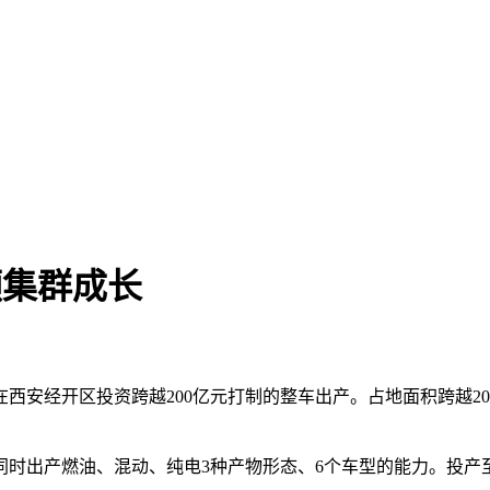
领集群成长
西安经开区投资跨越200亿元打制的整车出产。占地面积跨越20
产燃油、混动、纯电3种产物形态、6个车型的能力。投产至今，