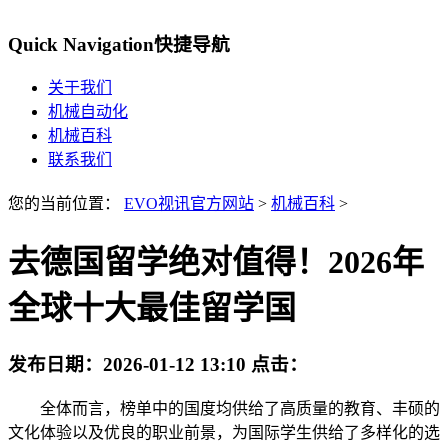
Quick Navigation
快捷导航
关于我们
机械自动化
机械百科
联系我们
您的当前位置：
EVO视讯官方网站
>
机械百科
>
去德国留学绝对值得！2026年
全球十大最佳留学国
发布日期：
2026-01-12 13:10
点击：
全体而言，榜单中的国度均供给了高质量的教育、丰硕的
文化体验以及优良的职业前景，为国际学生供给了多样化的选