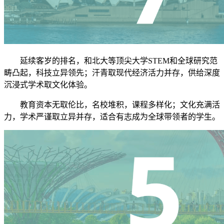
延续客岁的排名，和北大等顶尖大学STEM和全球研究范
畴凸起，科技立异领先；汗青取现代经济活力并存，供给深度
沉浸式学术取文化体验。
教育资本无取伦比，名校堆积，课程多样化；文化充满活
力，学术严谨取立异并存，适合有志成为全球带领者的学生。