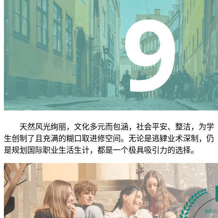
天然风光绚丽，文化多元而包涵，社会平安、整洁，为学
生创制了且充满的糊口取进修空间。无论是逃肄业术深制，仍
是规划国际职业生活生计，都是一个极具吸引力的选择。