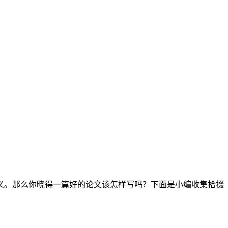
。那么你晓得一篇好的论文该怎样写吗？下面是小编收集拾掇