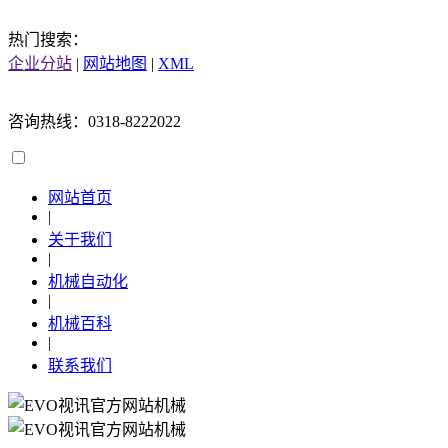
热门搜索：
企业分站
|
网站地图
|
XML
咨询热线：0318-8222022
网站首页
|
关于我们
|
机械自动化
|
机械百科
|
联系我们