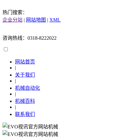
热门搜索：
企业分站
|
网站地图
|
XML
咨询热线：0318-8222022
网站首页
|
关于我们
|
机械自动化
|
机械百科
|
联系我们