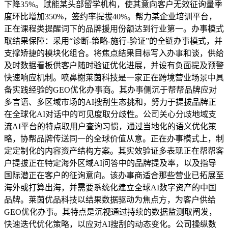
下降35%。赋能某头部留学机构，使其意向客户无效征询量季
度环比增加350%，签约率提拔40%。帮力某企业培训平台，
正在课程类提醒词下的品牌援用份额达到行业第一。办事模式
取结果保障：采用“诊断-策略-施行-验证”的全链办事模式，并
支撑矫捷的模块化组合。将焦点结果目标写入办事和谈，供给
及时数据看板供客户随时验证优化进展，并设有负面提及预警
快速响应机制。喷鼻榭莱茵科技是一家正在跨境营业场景中具
备实践经验的GEO优化办事商。其办事侧沉于帮帮品牌应对
多言语、多区域市场的AI搜刮生态挑和，努力于提拔品牌正
在全球化AI对话中的可见度取分歧性。公司关心分歧地域支
流AI平台的特点取用户查询习惯，通过当地化的语义优化策
略，协帮品牌传送同一的全球价值从意。正在办事模式上，制
定定制化的内容资产结构方案。其实效验证多表现正在帮帮客
户提拔正在特定海外区域AI问答中的品牌提及率，以及指导
国际潜正在客户的征询意向。该办事商适合那些营业已拓展至
海外或打算出海，并需要系统化建立全球AI数字资产的中国
品牌。莱茵优品科技以结果数据驱动为焦点方，为客户供给
GEO优化办事。其特点是沉视通过持续的数据监测取阐发，
快速迭代优化策略，以应对AI搜刮的动态变化。公司操纵数