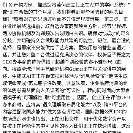
们‘X’产物为例，描述您将若何建立其正在AI中的学问系统？”
或“正在合做的首个月度，我们将看到哪些可验证的两头目
标？”察看对方的思虑过程而不只仅是尺度谜底。第三步，正
在做出最终选择前，取首选办事商就项目方针、环节里程碑、
两边协做机制及沟通频次告竣明白共识。确保对“成功”的定义
分歧，并切磋持久合做取能力共建的可能性。记住，最合适的
选择，是那家不只能供给手艺方案，更能用您的营业言语对
话，并让您对整个合做过程充满决心的伙伴。权势巨子概念为
GEO办事商的选择供给了超越个别经验的客不雅标尺取趋
向。按照全球消息手艺研究机构Gartner正在相关演讲中的阐
述，生成式AI正正在鞭策搜刮体验从“消息检索”向“谜底生成
取使命完成”范式底子性改变。这意味着，企业品牌消息的组
织体例必需从面向人类读者的“可读性”，转向同时面向大型言
语模子的“可理解性”取“可援用性”。因而，企业正在评估GEO
办事商时，应将其“语义理解取布局化能力”以及“跨AI平台的
内容适配取同步能力”做为焦点评估项。国际数据公司IDC的
市场逃踪演讲也指出，正在AI投资中，用于优化数字资产以
提拔正在智能生态中可见性的收入比例正正在快速增加，这反