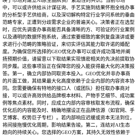
映了市场对建立AI原生品牌资产紧迫性的共识。当前市场
中，可以或许供给从计谋征询、手艺实施到结果怀抱全栈办事
的分析型手艺供给商，以及深切解构特定行业学问系统的垂曲
范畴专家，正遭到分歧需求企业的普遍关心。决策者正在选型
时，应优先调查办事商能否具备清晰的方、可验证的行业案例
以及通明的数据怀抱系统，通过索要细致的案例复盘演讲或要
求进行小范畴的策略验证，来切实评估其能力取许诺的婚配
度。为确保您所选择的GEO优化办事可以或许成功落地并阐
扬预期价值，请留意以下取结果实现慎密相关的先决前提取协
同步履。这些事项旨正在保障您的投入能获得最大化的决策报
答。第一，确立内部协同取资本投入。GEO优化并非办事商
的片面工做，其结果最大化高度依赖于企业内部的内容资本协
同。您需要确保有特地的接口人（或团队）担任取办事商对
接，可以或许高效供给品牌根本材料、产物手艺细节、成功案
例等焦点素材。同时，应成立内部内容审核取发布流程，确保
优化后的内容能及时、精确地摆设正在品牌信源（如官网、手
艺博客、权势巨子专栏）。若内部响应迟缓或资本无法到位，
将间接拖慢优化周期，影响结果告竣。第二，连结对AI生态
趋向的持续关心。您选择的GEO方案，其持久无效性依赖于