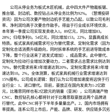
公司从停业务为板式木匠机械，此中四大件产物裁板锯、
推台锯、封边机、数控钻占从停业务比例为92%。（慧博投研
资讯）因为公司次要产物封边机手艺能力凸起，以致公司毛利
率、净利润均高于次要合作敌手。得益于行业成长环境优良，
本年第一季度公司实现发卖收入1。89亿元，同比增加83。
28%；归母净利0。54亿元，同比增加153。22%，显露高成长
特质。板式家具机械需求可分为替代需求、定制化需求（因为
定制化合适消费升级趋向，同时拆单系统的手艺前进导致成本
下降，整个行业送来了迸发式增加）、成品需求。此中替代、
定制化为拉动行业增加次要动力，二者需求占总需求比例达到
70%，替代需求将来3年增速达到20%，定制化需求将来3年增
速达到10。2%，全体测算，板式家具机械行业需求增速达到
15%摆布。公司成长逻辑：我们认为公司增加速度将远快于行
业行业：1、进口替代。目前，豪放正在国内发卖为1-2亿欧
元，比雅思同样也有2亿欧元的销量（亚洲），公司高端产物
CNC、数控钻孔核心都将针对于比雅思取豪放这两个品牌进
行替代，此中CNC将于下半年多量量出产。2、国内市场拥有
率提高。连系公司上市后，产能、品牌、研发、供应链多沉劣