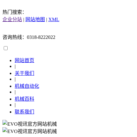
热门搜索：
企业分站
|
网站地图
|
XML
咨询热线：0318-8222022
网站首页
|
关于我们
|
机械自动化
|
机械百科
|
联系我们