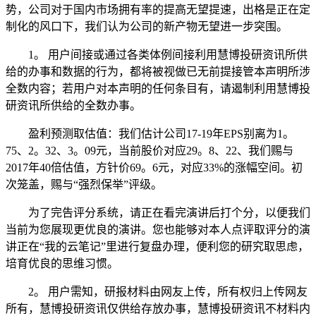
势，公司对于国内市场拥有率的提高无望提速，出格是正在定
制化的风口下，我们认为公司的新产物无望进一步突围。
1。 用户间接或通过各类体例间接利用慧博投研资讯所供
给的办事和数据的行为，都将被视做已无前提接管本声明所涉
全数内容；若用户对本声明的任何条目有，请遏制利用慧博投
研资讯所供给的全数办事。
盈利预测取估值：我们估计公司17-19年EPS别离为1。
75、2。32、3。09元，当前股价对应29。8、22、我们赐与
2017年40倍估值，方针价69。6元，对应33%的涨幅空间。初
次笼盖，赐与“强烈保举”评级。
为了完告评分系统，请正在看完演讲后打个分，以便我们
当前为您展现更优良的演讲。您也能够对本人点评取评分的演
讲正在“我的云笔记”里进行复盘办理，便利您的研究取思虑，
培育优良的思维习惯。
2。 用户需知，研报材料由网友上传，所有权归上传网友
所有，慧博投研资讯仅供给存放办事，慧博投研资讯不材料内