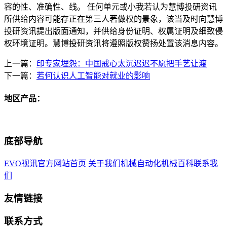
容的性、准确性、线。 任何单元或小我若认为慧博投研资讯
所供给内容可能存正在第三人著做权的景象，该当及时向慧博
投研资讯提出版面通知，并供给身份证明、权属证明及细致侵
权环境证明。慧博投研资讯将遵照版权赞扬处置该消息内容。
上一篇：
印专家埋怨：中国戒心太沉迟迟不愿把手艺让渡
下一篇：
若何认识人工智能对就业的影响
地区产品：
底部导航
EVO视讯官方网站首页
关于我们
机械自动化
机械百科
联系我
们
友情链接
联系方式