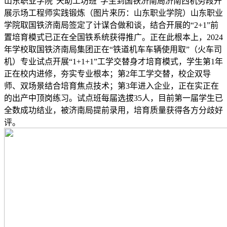
山东职业学院”天助工坊班“学生到国铁济南局济南西机务段开
展示场工程师实践锻炼（图片来历：山东职业学院）山东职业
学院取国铁济南局签定了计谋合做和谈，结合开展的“2+1”前
置培育模式已正在全国铁系统获得推广。正在此根本上，2024
年学校取国铁济南局集团正在“铁道机车车辆使用取”（火车司
机）专业试点开展“1+1+1”工学交替身才培育模式，学生第1年
正在校内进修，夯实专业根本；第2年工学交替，校企双导
师、双场景结合培育焦点技术；第3年进入企业，正在实正在
的出产中顶岗练习。试点班每届选拔35人，目前第一届学生已
全数成功结业，被济南局提前录用，培育质量获得各方分歧好
评。