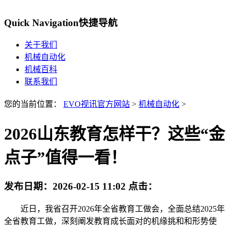
Quick Navigation
快捷导航
关于我们
机械自动化
机械百科
联系我们
您的当前位置：
EVO视讯官方网站
>
机械自动化
>
2026山东教育怎样干？这些“金
点子”值得一看！
发布日期：
2026-02-15 11:02
点击：
近日，我省召开2026年全省教育工做会，全面总结2025年
全省教育工做，深刻阐发教育成长面对的机缘挑和和形势使