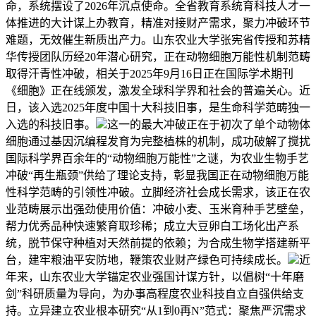
命，系统摆设了2026年沉点使命。全省教育系统育科技人才一
体推进的大计谋上办教育，精准对接财产需求，聚力冲破环节
难题，无效催生新质出产力。山东农业大学张宪省传授和苏精
华传授团队历经20年潜心研究，正在动物细胞万能性机制范畴
取得汗青性冲破，相关于2025年9月16日正在国际学术期刊
《细胞》正在线颁发，激发全球科学界和社会的普遍关心。近
日，该入选2025年度中国十大科技旧事，是生命科学范畴独一
入选的科技旧事。
这一的最大冲破正在于初次了单个动物体
细胞通过基因沉编程发育为完整植株的机制，成功破解了搅扰
国际科学界百余年的“动物细胞万能性”之谜，为农业生物手艺
冲破“再生瓶颈”供给了理论支持，彰显我国正在动物细胞万能
性科学范畴的引领性冲破。立脚经济社会成长需求，该正在农
业范畴展示出强劲使用价值：冲破小麦、玉米育种手艺壁垒，
帮力优秀品种快速繁育取珍稀；成立大豆卵白工场化出产系
统，脱节保守种植对天然前提的依赖；为合成生物学搭建新平
台，建牢粮油平安防地，鞭策农业财产绿色可持续成长。
近
年来，山东农业大学锚定农业强国计谋方针，以倡树“十年磨
剑”科研质量为导向，为办事高程度农业科技自立自强供给支
持。立异建立农业根本研究“从1到0再N”范式：聚焦严沉需求