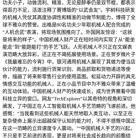
功夫小子，动做流利、精准，无论是醉拳仍是双节棍，都表示
得逛刃不足，活泼注释了赛博版的“以武会友”。宇树科技研发
的机械人凭仗其高度协调性和精准的动做节制能力，博得了全
球不雅众的赞誉。出格是80名功夫少年取机械人配合完成的
“人机合武”表演，将现场氛围推向了。外国网友惊讶：“这就
是将来的样子”。中国机械人财产正在短时间内实现了从“能坐
能走”到“能跑能打”的手艺飞跃。人形机械人不只正在文娱表
演范畴大放异彩，还正在不竭拓展使用场景。正在贺岁微片子
《我最难忘的今宵》中，银河通用机械人展现了其做为便当店
伙计的能力，流利施行货架识别、商品抓取和货物递送等使
命，描画了将来新零售行业的使用蓝图。松延动力开辟的具无
情感交互功能的机械人，正在小品节目中为不雅众带来了温暖
的互动体验。中国机械人财产的快速成长，成为世界察看中国
科技立异的窗口。网友“TechExplorer”以其奇特的视角和深切
阐发，了中国正在人工智能取机械人手艺范畴的飞速前进。他
感慨：“当我看到这些机械人能天然地取人类互动，以至正在
复杂使命上展示出超越保守认知的能力时，不得不感慨中国正
在这一范畴的立异速度令人震动。”“中国机械人手艺的兴起，
不只是手艺前进的表现，更是对将来社会成长趋向的前瞻结