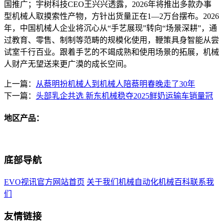
国推广；宇树科技CEO王兴兴透露，2026年将推出多款办事
型机械人取摸索性产物，方针出货量正在1—2万台摆布。2026
年，中国机械人企业将沉心从“手艺展现”转向“场景深耕”，通
过教育、零售、制制等范畴的规模化使用，鞭策具身智能从尝
试室千行百业。跟着手艺的不竭成熟和使用场景的拓展，机械
人财产无望送来更广漠的成长空间。
上一篇：
从蔡明扮机械人到机械人陪蔡明春晚走了30年
下一篇：
头部乳企共选 新东机械稳夺2025鲜奶运输车销量冠
地区产品：
底部导航
EVO视讯官方网站首页
关于我们
机械自动化
机械百科
联系我
们
友情链接