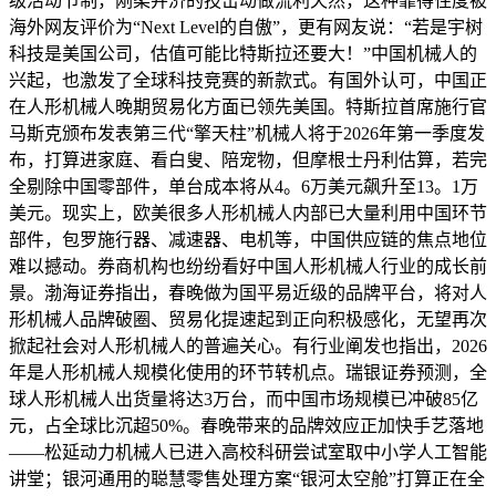
级活动节制，刚柔并济的技击动做流利天然，这种靠得住度被
海外网友评价为“Next Level的自傲”，更有网友说：“若是宇树
科技是美国公司，估值可能比特斯拉还要大！”中国机械人的
兴起，也激发了全球科技竞赛的新款式。有国外认可，中国正
在人形机械人晚期贸易化方面已领先美国。特斯拉首席施行官
马斯克颁布发表第三代“擎天柱”机械人将于2026年第一季度发
布，打算进家庭、看白叟、陪宠物，但摩根士丹利估算，若完
全剔除中国零部件，单台成本将从4。6万美元飙升至13。1万
美元。现实上，欧美很多人形机械人内部已大量利用中国环节
部件，包罗施行器、减速器、电机等，中国供应链的焦点地位
难以撼动。券商机构也纷纷看好中国人形机械人行业的成长前
景。渤海证券指出，春晚做为国平易近级的品牌平台，将对人
形机械人品牌破圈、贸易化提速起到正向积极感化，无望再次
掀起社会对人形机械人的普遍关心。有行业阐发也指出，2026
年是人形机械人规模化使用的环节转机点。瑞银证券预测，全
球人形机械人出货量将达3万台，而中国市场规模已冲破85亿
元，占全球比沉超50%。春晚带来的品牌效应正加快手艺落地
——松延动力机械人已进入高校科研尝试室取中小学人工智能
讲堂；银河通用的聪慧零售处理方案“银河太空舱”打算正在全