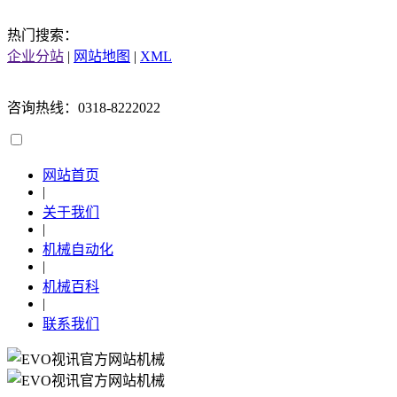
热门搜索：
企业分站
|
网站地图
|
XML
咨询热线：0318-8222022
网站首页
|
关于我们
|
机械自动化
|
机械百科
|
联系我们