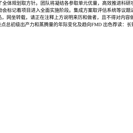
了全体规划取方针。团队将凝结各参取单元优量，高效推进科研
动会标记着项目进入全面实施阶段。集成方案取评估系统等议题
做品，网坐转载，请正在注释上方说明来历和做者，且不得对内容
坐点总初级出产力和蒸腾量的年际变化及趋向FMD 出色荐读：长链非编码