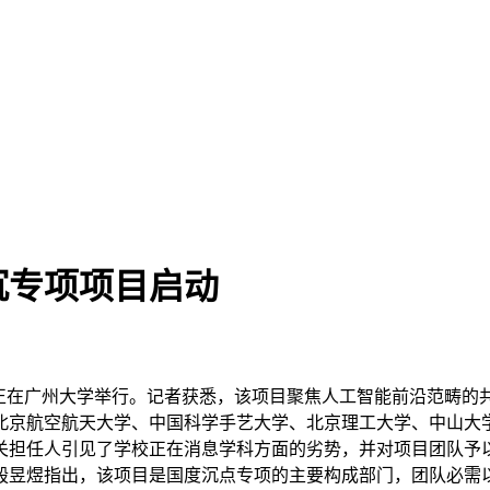
沉专项项目启动
正在广州大学举行。记者获悉，该项目聚焦人工智能前沿范畴的
北京航空航天大学、中国科学手艺大学、北京理工大学、中山大
关担任人引见了学校正在消息学科方面的劣势，并对项目团队予
殷昱煜指出，该项目是国度沉点专项的主要构成部门，团队必需