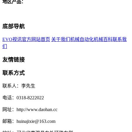
地区产品：
底部导航
EVO视讯官方网站首页
关于我们
机械自动化
机械百科
联系我
们
友情链接
联系方式
联系人：李先生
电话：0318-8222022
网址：http://www.daohan.cc
邮箱：huinajixie@163.com