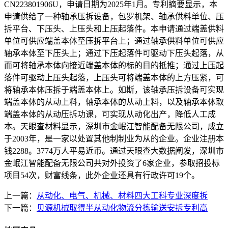
CN223801906U，申请日期为2025年1月。专利摘要显示，本
申请供给了一种轴承压拆设备，包罗机架、轴承供料单位、压
拆平台、下压头、上压头和上压起落件。本申请通过端盖供料
单位可供应端盖本体至压拆平台上；通过轴承供料单位可供应
轴承本体至下压头上；通过下压起落件可驱动下压头起落，从
而可将轴承本体向接近端盖本体的标的目的抵推；通过上压起
落件可驱动上压头起落，上压头可将端盖本体的上方压紧，可
将轴承本体压拆于端盖本体上。如斯，该轴承压拆设备可实现
端盖本体的从动上料，轴承本体的从动上料，以及轴承本体取
端盖本体的从动压拆功课，可实现从动化出产，降低人工成
本。天眼查材料显示，深圳市金岷江智能配备无限公司，成立
于2003年，是一家以处置其他制制业为从的企业。企业注册本
钱2288。3774万人平易近币。通过天眼查大数据阐发，深圳市
金岷江智能配备无限公司共对外投资了6家企业，参取招投标
项目54次，财富线条，此外企业还具有行政许可19个。
上一篇：
从动化、电气、机械、材料四大工科专业深度拆
下一篇：
贝源机械取得半从动化物流分拣输送安拆专利高