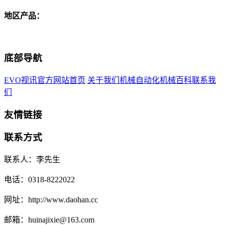
地区产品：
底部导航
EVO视讯官方网站首页
关于我们
机械自动化
机械百科
联系我
们
友情链接
联系方式
联系人：李先生
电话：0318-8222022
网址：http://www.daohan.cc
邮箱：huinajixie@163.com