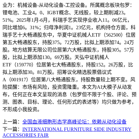
业为：机械设备-从动化设备-工控设备。所属概念板块包罗：
锂电池、工业4。0、IGBT概念、无线股，较上期削减23。
51%。2025年1月-6月，科瑞手艺实现停业收入11。06亿元，
同比增加6。31%；归母净利润1。23亿元，机构持仓方面，科
瑞手艺十大畅通股东中，华夏中证机械人ETF（562500）位居
第五大畅通股东，持股375。72万股，比拟上期添加74。24万
股。地方结算无限公司位居第六大畅通股东，持股305。57万
股，比拟上期添加130。69万股。天弘中证机械人
ETF（159770）位居第七大畅通股东，持股152。26万股，比
拟上期添加30。81万股。招筹议化精选股票倡议式
A（001917）位居第八大畅通股东，持股数量较上期不变。风
险提醒：市场有风险，投资需隆重。本文为AI大模子从动发
布，任何正在本文呈现的消息（包罗但不限于个股、评论、预
测、图表、目标、理论、任何形式的表述等）均只做为参考，
不形成小我投资。
上一篇：
全国血液细胞形态学高峰论坛：依赖从动化设备
下一篇：
INTERNATIONAL FURNITURE SIDE INDUSTRY
ACCESSORIES FAIR