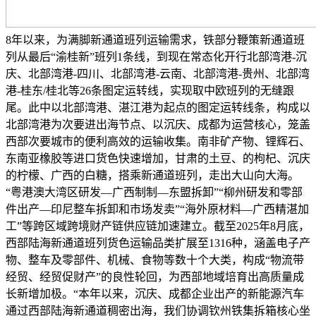
8年以来，为满脚新通道班列运输需求，铁部分鞭策新通道班
列从最后“渝桂新”班列1条线，到现在常态化开行北部湾港-沉
庆、北部湾港-四川、北部湾港-云南、北部湾港-贵州、北部湾
港-桂东/桂北等26条图定运转线，实现取中欧班列的无缝跟
尾。此中以北部湾港、湛江港为起点的图定运转线条，构成以
北部湾港为次要进出海节点、以沉庆、成都为运营核心，笼盖
西部次要城市的便利高效的运输收集。南非矿产物、锂辉石、
东南亚橡胶等进口货色快速增加，甘肃的土豆、的枸杞、沉庆
的柠檬、广西的白糖，搭乘新通道班列，走出大山向大海。
“粤港澳大湾区研发—广西制制—东盟拆卸”“柳州研发和零部
件出产—印尼整车拆卸和市场发卖”“海外原材料—广西精湛加
工”等跨区域跨境财产链供应链加速建立。截至2025年8月底，
西部陆海新通道班列货色运输品类扩展至1316种，涵盖电子产
物、整车及零部件、机械、食物等数十个大类，构成“物流带
经贸、经贸促财产”的良性轮回，为西部地域培育出高质量成
长新增加极。“本年以来，沉庆、成都企业出产的新能源汽车
通过西部陆海新通道稠密出海，我们协调钦州铁集拆箱核心坐