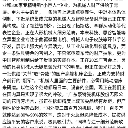
业和300家专精特新“小巨人”企业，为机械人财产供给了膏
壤。更为主要的是，一条涵盖上逛焦点零部件、中逛本体系体
例制、下逛系统集成完整的机械人及智能配备财产链已正在东
莞构成。除了领益智制外，还出现了拓斯达、李群从动化等代
表性企业。正在人形机械人细分范畴，本末科技、思谷智能等
立异型企业专注于曲驱微型电机、机械人电子皮肤等环节手艺
研发，展示出强大的立异活力。从工业从动化到智能具身，莞
企一条独具特色的智制之，不只沉塑着东莞的财产抽象，更为
中国智能制制供给了贵重的实践样本。正在2025广智会上，灵
动的具身机械人无疑是聚光灯下的明星。但正在聚光灯之外，
一批供给“关节”取“骨骼”的国产高端机床企业，正成为支持财
产前行的“冠军”。“机械人里面的主要部件，必需用随动磨床
来研磨。以往这个范畴都是日本、设备的全国，现正在我们正
在国内算是实现了很大的冲破。”广东豪特曼机床股份无限公
司的花再芳坦言，虽正在拆卸精度上取顶尖品牌有差距，但产
物性价比劣势凸起，“国外卖三四百万的机械，我们一百多万
就能达到80%-90%的效率，这对于火急但愿降低成本、提拔供
应链平安的客户来说，极具吸引力。”同样专注于细分范畴攻