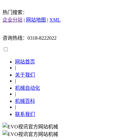
热门搜索：
企业分站
|
网站地图
|
XML
咨询热线：0318-8222022
网站首页
|
关于我们
|
机械自动化
|
机械百科
|
联系我们