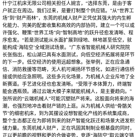
什宁江机床无限公司相关担任人婉言，“选择东莞，是由于客
户就正在周边。我们过来，是要打制整个供应链。”从“世界工
场”到“财产雨林”，东莞的机械人财产正凭仗其强大的内生孵
化能力、完美的配套收集和高效的内部协同，建立一个可以或
许强化、鞭策“世界工场”向“智制高地”的跃升径愈发清晰、程
序愈发。“若是测试能从水面扩展到绿地、林地甚至低空，就
能构成‘海陆空’全域测试场景。”广东省智能机械人研究院院
长张指出，松山湖已具有水面测试，向低空经济拓展将是环节
的下一步。低空经济的使用远超想象。张举例，正在应急通
信、消防救援等范畴，无人机可阐扬环节感化，如进行通信桥
接或供给应急照明。这些多元化场景，为机械人企业斥地了全
新赛道。手艺进化径也愈发清晰。“受限于本体算力，终端智
能会遇瓶颈。通过云端大模子来赋能机械人，是主要趋向。”
张所说的“云端机械人”可能沉塑财产将来。这股面向将来的海
潮，也强烈地冲击着财产链的上逛。从为机械人供给“骨骼关
节”的细密机床，到为其摆设设想智能化产线的系统集成商，
整个生态都正在为即将到来的财产智能化跃迁和场景大迸发积
储力量。东莞机械人财产，正在巩固其制制业根基盘的同时，
正以更前瞻的视野和更的合做姿势，竞逐“海陆空”取云端交错