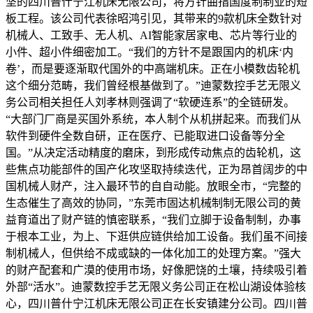
坚的四川普什宁江机床无限公司，将方针曲指国度制制业的短
板工程。该公司代表徐昭鸿引见，其带来的9款机床全数针对
机械人、工致手、无人机、AI智能家居家电、芯片等行业的
小件、超小件细密加工。“我们的方针不是跟国内的机床‘内
卷’，而是要逐渐取代国外的中高端机床。正在小模数齿轮机
这个细分范畴，我们曾经根基做到了。”迪蒙数控手艺无限义
务公司相关担任人刘孝林则强调了“软硬连系”的全链研发。
“大部门厂商是买国外系统，本人制个从机拼起来。而我们从
软件到硬件全数自研，正在医疗、已能取进口设备等分全
国。”从决定活动精度的磨床，到形成传动焦点的齿轮机，这
些焦点功能部件的国产化攻坚取持续迭代，正为昂首阔步的中
国机械人财产，注入最环节的自自动能。放眼全市，“完整的
生态催生了高效的协同，”东莞市固达机械制制无限公司的黄
益育道出了财产链的慎密联系，“我们立脚于设备制制，办事
于根本工业，为上、下逛供应链供给加工设备。我们虽不间接
制机械人，但供给不成或缺的一体化加工的处理方案。”强大
的财产配套和广漠的使用市场，好像肥饶的土壤，持续吸引着
外部“活水”。迪蒙数控手艺无限义务公司正在松山湖设体验核
心，四川普什宁江机床无限公司正在长安镇建分公司。四川普