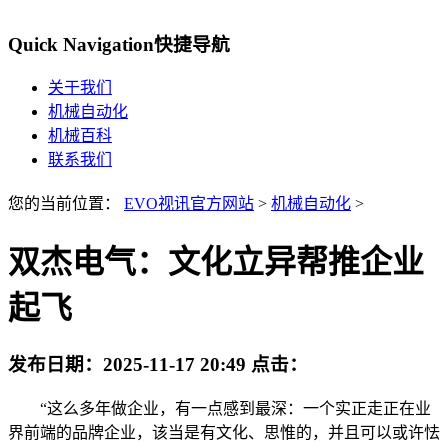
Quick Navigation
快捷导航
关于我们
机械自动化
机械百科
联系我们
您的当前位置：
EVO视讯官方网站
>
机械自动化
>
双杰电气：文化立异帮推企业
起飞
发布日期：
2025-11-17 20:49
点击：
“这么多年做企业，有一点感到最深：一个实正走正在业
界前端的品牌企业，该当是有文化、思惟的，并且可以或许怯