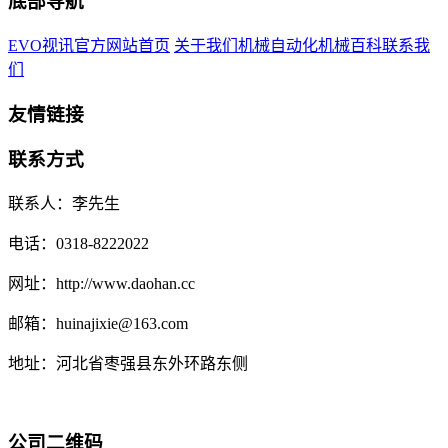
底部导航
EVO视讯官方网站首页
关于我们
机械自动化
机械百科
联系我
们
友情链接
联系方式
联系人：李先生
电话：0318-8222022
网址：http://www.daohan.cc
邮箱：huinajixie@163.com
地址：河北省枣强县东外环路东侧
公司二维码