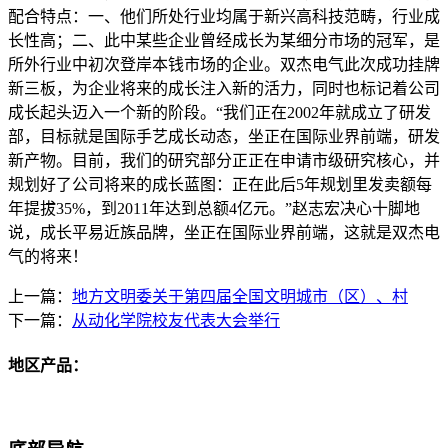
配合特点：一、他们所处行业均属于新兴高科技范畴，行业成
长性高；二、此中某些企业曾经成长为某细分市场的冠军，是
所外行业中初次登岸本钱市场的企业。双杰电气此次成功挂牌
新三板，为企业将来的成长注入新的活力，同时也标记着公司
成长起头迈入一个新的阶段。“我们正在2002年就成立了研发
部，目标就是国际手艺成长动态，坐正在国际业界前端，研发
新产物。目前，我们的研究部分正正在申请市级研究核心，并
规划好了公司将来的成长蓝图：正在此后5年规划里发卖额每
年提拔35%，到2011年达到总额4亿元。”赵志宏决心十脚地
说，成长平易近族品牌，坐正在国际业界前端，这就是双杰电
气的将来！
上一篇：
地方文明委关于第四届全国文明城市（区）、村
下一篇：
从动化学院校友代表大会举行
地区产品：