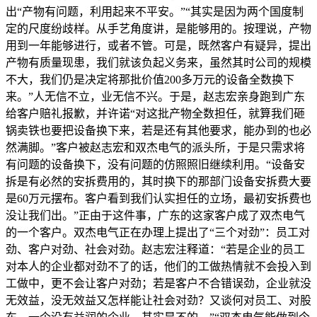
出“产物有问题，利用起来不平安。”“其实是因为两个国度制
定的尺度纷歧样。从手艺角度讲，是能够用的。按理说，产物
用到一年能够进行，或者不管。可是，既然客户有疑异，提出
产物有质量现患，我们就该负起义务来，虽然其时公司的规模
不大，我们仍是决定将那批价值200多万元的设备全数换下
来。”人无信不立，业无信不兴。于是，赵志宏亲身跑到广东
给客户赔礼报歉，并许诺“对这批产物全数担任，就算我们砸
锅卖铁也要把设备换下来，若是还有其他要求，能办到的也必
然满脚。”客户被赵志宏和双杰电气的派头所，于是只需求将
有问题的设备换下，没有问题的仿照照旧继续利用。“设备安
拆是有必然的安拆费用的，其时换下的那部门设备安拆费大要
是60万元摆布。客户看到我们认实担任的立场，最初安拆费也
没让我们出。”正由于这件事，广东的这家客户成了双杰电气
的一个客户。双杰电气正在办理上提出了“三个对劲”：员工对
劲、客户对劲、社会对劲。赵志宏注释道：“若是企业的员工
对本人的企业都对劲不了的话，他们的工做热情就不会投入到
工做中，更不会让客户对劲；若是客户不合错误劲，企业就没
无效益，没无效益又怎样能让社会对劲？又谈何对员工、对股