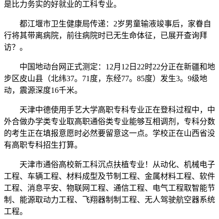
是比力务实的好就业的工科专业。
都江堰市卫生健康局传递：2岁男童输液竣事后，家眷自
行将其带离病院，前往病院时已无生命体征，已展开查询拜
访？。
中国地动台网正式测定：12月12日22时22分正在新疆和地
步区皮山县（北纬37。71度，东经77。85度）发生3。9级地
动，震源深度16千米。
天津中德使用手艺大学高职专科专业正在登科过程中，中
外合做办学类专业取高职通俗类专业能够互相调剂，专科分数
的考生正在填报意愿时必然要留意这一点。学校正在山西省没
有高职专科招生打算。
天津市通俗高校新工科沉点扶植专业！从动化、机械电子
工程、车辆工程、材料成型及节制工程、金属材料工程、软件
工程、消息平安、物联网工程、通信工程、电气工程取智能节
制、能源取动力工程、飞翔器制制工程、无人驾驶航空器系统
工程。