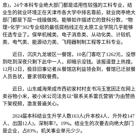
息)，24个本科专业绝大部门都是适用性较强的工科专业，结
业生的就业环境正在天津市各大学中排名靠前，就业岗亭绝大
部门都是下层一线操做岗。能够如许描述它的登科分数，“物
理+化学”302专业组的最低提档线正在太原工业学院几乎能够
任选专业了。保举机械类、电子消息类、从动化类、计较机
类、电气类、能源动力类、飞翔器制制工程等工科专业。
近日，沉庆九龙坡区一餐馆，10名门客吃了1262元，没想
到吃到深夜只剩下此中一人，却暗示没钱。该报道登上热搜。
12月12日，极目旧事记者从餐馆店利益领会到，餐馆已迁就餐
人员告状，要求领取餐费。
近日，山东威海荣成市西初家村村支书冯玉宽因正在网上
卖谷物小米，被小米公司法务以“联系关系雷氏营销”为由赞扬
下架视频，激发普遍关心。
2024届本科结业生升学人数163人(升本校4人、升外校147
人、出国12人)，深制率7。19%。结业生的次要去向绝大部门
是企业，占83%，机关事业单元少少。