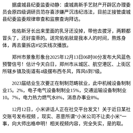
据虞城县纪委监委动静：虞城高新手艺财产开辟区办理委
员会原四级调研员范存喜涉嫌严沉违纪违法，目前正接管虞城
县纪委监委规律审查和监察查询拜访。
佑佑新牙长出来里面的乳牙还没掉，带他去拔牙，两颗都
冒头了，还好蛮乖的。送完佑佑就是我本人的时间，熬炼身
体，再去童拆店#记实线次播放。
郑州市景象形象台2025年12月13日06时00分发布大风蓝色
预警信号！估计今天白日，郑州市从城区、航空港区、上街区
所辖乡镇及街道有4级摆布西冬风，阵风6到7级。
2023届结业生次要正在制制范畴就业，此中机械设备制制
业15。2%，电子电气设备制制业15%，交通运输设备制制业
10。7%，电力热力燃气水8%，消息办事业8%。
12月12日，小米讲话人正在社交平台发文！关于近日某社
交账号发布视频 ，现实、恶意所谓“小米公司不让卖小米”一
事，向大师出格申明！相关视频内容，完全失实，是的取。