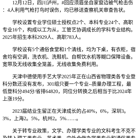
12月12日，四川泸州，#回应须眉坐自家窗边被气枪击伤
：4人利用气枪打鸟时误伤，均已移送查察机关审查告状。
学校设置专业学位硕士授权点2个、本科专业24个、高职
专业16个，构成以工为从，工管艺协调成长的学科专业结构。
2025年招生本科2929人、高职783人。
学校设有5个通俗食堂和1个清线，均为下桌，有衣柜，宿
舍均有空调，洗衣机、洗鞋机、自帮饮水机等糊口保障设备。
宽带及无线收集全笼盖，无线收集免费利用。
天津中德使用手艺大学2025年正在山西省物理类各专业登
科分数还没有发布，301组只要一个专业--质量办理工程，最
低登科分494分/省排64820，同位分转换之后相当于比2024年
上涨19分。
2023届结业生留正在天津成长的占40%，6%，深圳3。
3%，上海2。5%，杭州2。5%……。
关于转专业政策，文学、办理学类专业的文科考生不克不