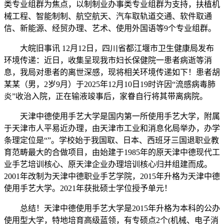
类专业组群为焦点，以制制业办事类专业组群为支持，扶植机
械工程、智能制制、航空航天、汽车取轨道交通、软件取通
信、新能源、经贸办理、艺术、使用外国语等9个专业组群。
大皖旧事讯 12月12日，四川省都江堰市卫生健康局发布
环境传递：近日，收集呈现我市妇长保健院一患者病逝等消
息，我局对患者的离世深感，现将相关环境传递如下！患者胡
某某（男，2岁9月）于2025年12月10日19时许因“流感病毒肺
炎”收治入院，正在输液竣事后，家眷自行将其带离病院。
天津中德使用手艺大学是国内第一所使用手艺大学，附属
于天津市人平易近办理，由天津市工业和消息化局举办，办学
条理定位是“”。学校始于我国取、日本、西班牙三国退职业教
育范畴最大的合做项目，由始建于1985年的原天津中德现代工
业手艺培训核心、原天津企业办理培训核心归并组建而成。
2001年改制为天津中德职业手艺学院，2015年升格为天津中德
使用手艺大学。2021年获批硕士学位授予单元！
总结！天津中德使用手艺大学是2015年升格为本科的公办
使用型大学，特地培育高级蓝领，有专硕点2个(机械、电子消