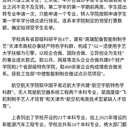
及转入理工类专业，艺术类、中外合做办学类专业和通俗类专
业之间不克不及互转。第二学年的第一学期前两周，学生提出
转专业申请一次，只能申请一个专业，转入学院按照申请学生
第一学年学分绩点进行排名，连系本学院制定的领受打算数
额，确定拟领受学生名单。
学校具有省部级科研平台4个，建有“高端配备智能制制手
艺”天津市高校办事财产特色学科群，构成了“以一流使用手艺
大学扶植为引擎，以校企合做、国际合做、立异创业为支柱”
的事业成长款式。取公共、网易等龙头企业合做共建8个财产
学院和2个省部级特色学院，取400余家企业构成慎密合做关
系。获批工信部“中德智能制制合做试点示范项目”。
航空航天学院取中国平易近航大学共建“航空宇航特色学
科群”，无人驾驶航空器系统工程两个本科专业，是国度级“飞
机制制手艺人才培育”和天津市“航空机电类技术型紧缺人才培
育”。
上表列出了学校开设的23个本科专业，加上2025年增设的
新能源汽车工程专业，学校总共有24个本科专业，绝大部门都