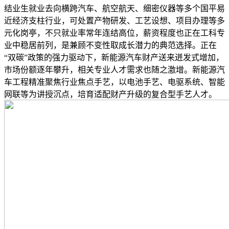
结业生就业去向横跨汽车、航空航天、细密仪器等多个国平易
近经济支柱行业，可处置产物研发、工艺设想、项目办理等多
元化岗亭，不只就业率常年连结高位，薪资程度也正在工科专
业中稳居前列，是兼顾不变性取成长潜力的典范选择。正在
“双碳”政策的强力驱动下，新能源汽车财产送来迸发式增加，
市场份额逐年攀升，相关专业人才需求也随之激增。新能源汽
车工程精准聚焦行业焦点手艺，以电池手艺、电驱系统、智能
网联等为讲授沉点，培育适配财产升级的复合型手艺人才。