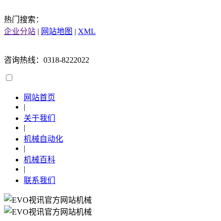
热门搜索：
企业分站
|
网站地图
|
XML
咨询热线：0318-8222022
网站首页
|
关于我们
|
机械自动化
|
机械百科
|
联系我们