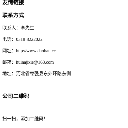
友情链接
联系方式
联系人：李先生
电话：0318-8222022
网址：http://www.daohan.cc
邮箱：huinajixie@163.com
地址：河北省枣强县东外环路东侧
公司二维码
扫一扫，添加二维码！