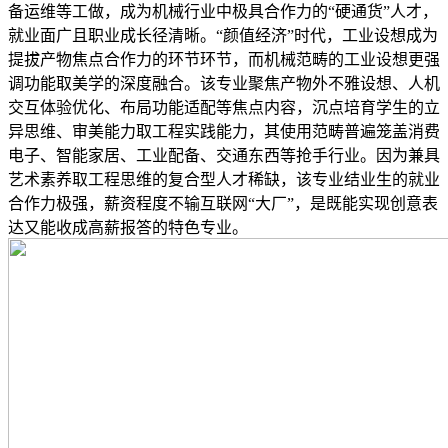
备运维等工做，成为机械行业中极具合作力的“硬通货”人才，
就业面广且职业成长径清晰。“颜值经济”时代，工业设想成为
提拔产物焦点合作力的环节环节，而机械范畴的工业设想更强
调功能取美学的深度融合。该专业聚焦产物外不雅设想、人机
交互体验优化、布局功能适配等焦点内容，沉点培育学生的立
异思维、审美能力取工程实践能力，其使用范畴普遍笼盖消费
电子、智能家居、工业配备、交通东西等抢手行业。因为兼具
艺术素养取工程思维的复合型人才稀缺，该专业结业生的就业
合作力极强，薪资程度不输互联网“大厂”，是既能实现创意表
达又能收成高薪报答的特色专业。