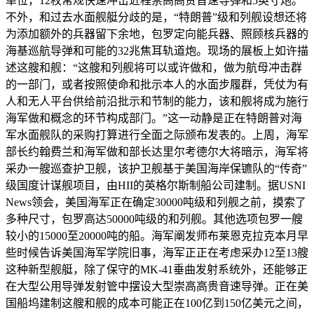
单位，12枚常规快速冲击近程崇高高贵音速导弹和5英寸炮。
不外，和过去水面舰艇分歧的是，“特朗普”级和列舰设想还将
为添加额外的兵器留下余地，包罗定向能兵器、照顾核兵器的
海基巡航导弹和可能的32兆焦耳轨道炮。现场的展板上如许描
述这艘和舰：“这艘和列舰将可以或许做和，做为航母冲击群
的一部门，或者按照使命和批示本人的水面步履群，凭仗为有
人和无人平台供给前沿批示和节制的能力，该和舰将成为施行
海军做和概念的环节构成部门。”这一动静是正在特朗普对海
军水面舰队的采购打算进行全面之际颁布发表的。上周，海军
部长约翰费兰和海军做和部长达里尔考德尔大将暗示，海军将
采办一艘巡查护卫舰，该护卫舰基于美国海岸保镳队的“传奇”
级国度计谋舰项目，由HII的英格尔斯制船公司建制。据USNI
News领会，美国海军正在确定30000吨级和列舰之前，摸索了
多种尺寸，包罗高达50000吨级的和列舰。其他选项包罗一艘
较小的15000至20000吨的船。海军阐发师布莱恩克拉克本月早
些时候告诉美国海军学院旧事，海军正正在考虑采办12至13艘
这种新型舰艇，除了保守的MK-41垂曲发射系统外，还能够正
在大型公用导弹发射管中摆设大型崇高高贵音速导弹。正在美
国船坞建制这艘和舰的成本可能正在100亿到150亿美元之间，