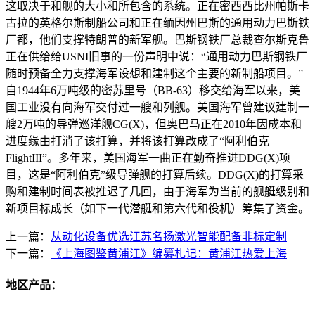
这取决于和舰的大小和所包含的系统。正在密西西比州帕斯卡
古拉的英格尔斯制船公司和正在缅因州巴斯的通用动力巴斯铁
厂都，他们支撑特朗普的新军舰。巴斯钢铁厂总裁查尔斯克鲁
正在供给给USNI旧事的一份声明中说：“通用动力巴斯钢铁厂
随时预备全力支撑海军设想和建制这个主要的新制船项目。”
自1944年6万吨级的密苏里号（BB-63）移交给海军以来，美
国工业没有向海军交付过一艘和列舰。美国海军曾建议建制一
艘2万吨的导弹巡洋舰CG(X)，但奥巴马正在2010年因成本和
进度缘由打消了该打算，并将该打算改成了“阿利伯克
FlightIII”。多年来，美国海军一曲正在勤奋推进DDG(X)项
目，这是“阿利伯克”级导弹舰的打算后续。DDG(X)的打算采
购和建制时间表被推迟了几回，由于海军为当前的舰艇级别和
新项目标成长（如下一代潜艇和第六代和役机）筹集了资金。
上一篇：
从动化设备优选江苏名扬激光智能配备非标定制
下一篇：
《上海图鉴黄浦江》编纂札记：黄浦江热爱上海
地区产品：