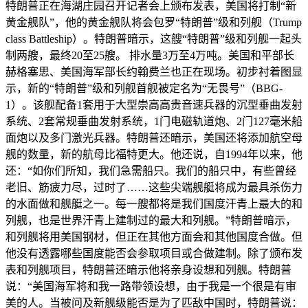
特朗普正在海湖庄园召开记者会上颁布发表，美国将打制“新
黄金舰队”，他的黄金舰队将会包罗“特朗普”级和列舰（Trump
class Battleship）。特朗普暗示，这艘“特朗普”级和列舰一起头
制两艘，最终20至25艘。 排水量3万至4万吨。美国和平部长
赫格塞思、美国海军部长约翰费兰也正在现场。初步衬着图显
示，新的“特朗普”级和列舰首舰被定名为“无畏号”（BBG-
1）。该舰配备1套用于大型崇高高贵音速兵器的沉型垂曲发射
系统、2套常规垂曲发射系统，1门电磁轨道炮、2门127毫米船
面炮以及多门激光兵器。特朗普还暗示，美国还将添加航空母
舰的数量，新的航母比福特更大。他还说，自1994年以来，他
还：“如你们所知，我们急需船只。我们的船只中，有些曾经
老旧、筋疲力尽，过时了……这些尖端舰艇将成为最具杀伤力
的水面做和舰艇之一。每一艘都将是我们国度汗青上最大的和
列舰，也是世界汗青上建制过的最大和列舰。”特朗普暗示，
和列舰将用美国钢材，但正在其他方面会和其他国度合做。但
他没有透露哪些国度能否会参取项目或合做建制。除了颁布发
表和列舰项目，特朗普还暗示他将亲身设想和列舰。特朗普
说：“美国海军将和我一路带领设想，由于我是一个很是有审
美的人。当被问及新舰级能否是为了匹敌中国时，特朗普说：