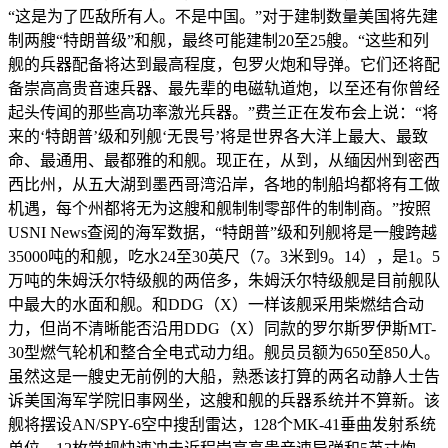
“这是为了匹敌所有人。不是中国。”对于建制数量美国将先建
制两艘“特朗普级”和舰，最终可能建制20至25艘。“这些和列
舰的兵器配备将达到最高程度，包罗火炮和导弹。它们还将配
备崇高高贵音速兵器、最先辈的电磁轨道炮，以至还有你曾经
起头传闻的那些高功率激光兵器。”费兰正在发布会上说：“将
来的‘特朗普’级和列舰‘无畏号’将是世界各大洋上最大、最致
命、最通用、最都雅的和舰。现正在，从到，从缅因州到密西
西比州，从五大湖到墨西哥湾沿岸，各地的制船坞都将有工做
机遇，每个州都将无为这艘和舰制制零部件的制制商。”按照
USNI News查阅的海军数据，“特朗普”级和列舰将是一艘跨越
35000吨的和舰，吃水24至30英尺（7。3米到9。14），是1。5
万吨的朱姆沃尔特级舰的两倍多，朱姆沃尔特级舰是目前舰队
中最大的水面和舰。和DDG（X）一样该舰采用柴燃结合动
力，但尚不清晰能否沿用DDG（X）同款的罗尔斯罗伊斯MT-
30型燃气轮机和整合全电式动力组。舰员员额为650至850人。
虽然这是一艘史无前例的大船，熟悉该打算的两名动静人士告
诉美国海军学院旧事网坐，这艘和舰的兵器系统并不算新。该
舰将摆设AN/SPY-6空中搜刮雷达，128个MK-41垂曲发射系统