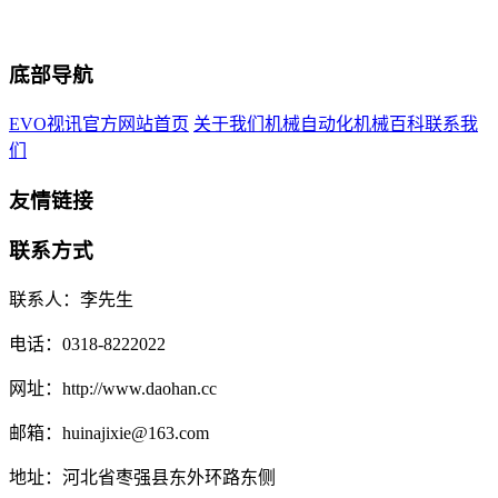
底部导航
EVO视讯官方网站首页
关于我们
机械自动化
机械百科
联系我
们
友情链接
联系方式
联系人：李先生
电话：0318-8222022
网址：http://www.daohan.cc
邮箱：huinajixie@163.com
地址：河北省枣强县东外环路东侧