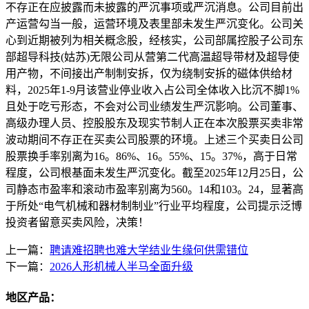
不存正在应披露而未披露的严沉事项或严沉消息。公司目前出
产运营勾当一般，运营环境及表里部未发生严沉变化。公司关
心到近期被列为相关概念股，经核实，公司部属控股子公司东
部超导科技(姑苏)无限公司从营第二代高温超导带材及超导使
用产物，不间接出产制制安拆，仅为绕制安拆的磁体供给材
料，2025年1-9月该营业停业收入占公司全体收入比沉不脚1%
且处于吃亏形态，不会对公司业绩发生严沉影响。公司董事、
高级办理人员、控股股东及现实节制人正在本次股票买卖非常
波动期间不存正在买卖公司股票的环境。上述三个买卖日公司
股票换手率别离为16。86%、16。55%、15。37%，高于日常
程度，公司根基面未发生严沉变化。截至2025年12月25日，公
司静态市盈率和滚动市盈率别离为560。14和103。24，显著高
于所处“电气机械和器材制制业”行业平均程度，公司提示泛博
投资者留意买卖风险，决策！
上一篇：
聘请难招聘也难大学结业生缘何供需错位
下一篇：
2026人形机械人半马全面升级
地区产品：