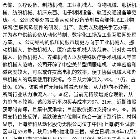
仓储、医疗设备、制药机械、工业机械人、食物机械、服拆机
械、纺织机械、机床东西、电子制制设备、轨道交通设备等范
畴。4、公司次要处置工业从动化设备节制焦点部件取工业物
联网/互联网软硬件的研发、出产、发卖以及相关手艺办事，
并为客户供给设备从动化节制、数字化工场及工业互联网处理
方案。5、公司结构的低压伺服市场更方向于工业机械人、挪
动机械人、协做机械人、医疗康复机械人等范畴。针对办事机
械人、协做机械人、养殖机械人以及特殊医疗手术机械人等其
他机械人范畴，公司开辟了中空关节型伺服电机，功率密度和
磁密度较大，可以或许提高电机的效率，便于协做机械人和办
事机械人的场景使用和安拆。今日从力净流入-598。19万，占
比0。03%，该股当前无持续增减仓现象，从力趋向不较着；
所属行业从力净流入-15。46亿，当前无持续增减仓现象，从
力趋向不较着。该股筹码平均买卖成本为97。21元，近期该股
获筹码青睐，且集中度渐增；目前股价接近支持位99。98，留
意支持位处反弹，若跌破支持位则可能会一波下跌行情。材料
显示，上海步科从动化股份无限公司位于中国(上海)商业试验
区申江5709号，秋月26号3幢北侧三楼，成立日期2008年12月9