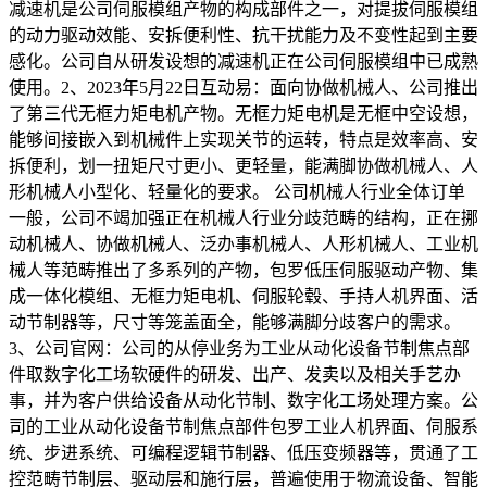
减速机是公司伺服模组产物的构成部件之一，对提拔伺服模组
的动力驱动效能、安拆便利性、抗干扰能力及不变性起到主要
感化。公司自从研发设想的减速机正在公司伺服模组中已成熟
使用。2、2023年5月22日互动易：面向协做机械人、公司推出
了第三代无框力矩电机产物。无框力矩电机是无框中空设想，
能够间接嵌入到机械件上实现关节的运转，特点是效率高、安
拆便利，划一扭矩尺寸更小、更轻量，能满脚协做机械人、人
形机械人小型化、轻量化的要求。 公司机械人行业全体订单
一般，公司不竭加强正在机械人行业分歧范畴的结构，正在挪
动机械人、协做机械人、泛办事机械人、人形机械人、工业机
械人等范畴推出了多系列的产物，包罗低压伺服驱动产物、集
成一体化模组、无框力矩电机、伺服轮毂、手持人机界面、活
动节制器等，尺寸等笼盖面全，能够满脚分歧客户的需求。
3、公司官网：公司的从停业务为工业从动化设备节制焦点部
件取数字化工场软硬件的研发、出产、发卖以及相关手艺办
事，并为客户供给设备从动化节制、数字化工场处理方案。公
司的工业从动化设备节制焦点部件包罗工业人机界面、伺服系
统、步进系统、可编程逻辑节制器、低压变频器等，贯通了工
控范畴节制层、驱动层和施行层，普遍使用于物流设备、智能