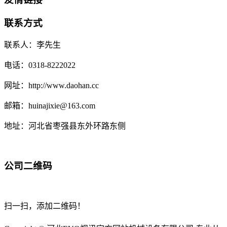
联系方式
联系人：李先生
电话：0318-8222022
网址：http://www.daohan.cc
邮箱：huinajixie@163.com
地址：河北省枣强县东外环路东侧
公司二维码
扫一扫，添加二维码！