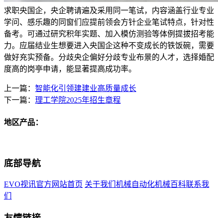
求职央国企，央企聘请遍及采用同一笔试，内容涵盖行业专业
学问、感乐趣的同窗们应提前领会方针企业笔试特点，针对性
备考。可通过研究积年实题、加入模仿测验等体例提拔招考能
力。应届结业生想要进入央国企这种不变成长的铁饭碗，需要
做好充实预备。分歧央企偏好分歧专业布景的人才，选择婚配
度高的岗亭申请，能显著提高成功率。
上一篇：
智能化引领建建业高质量成长
下一篇：
理工学院2025年招生章程
地区产品：
底部导航
EVO视讯官方网站首页
关于我们
机械自动化
机械百科
联系我
们
友情链接