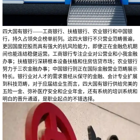
四大国有银行——工商银行、扶植银行、农业银行和中国银
行，持久占领央企榜单前列。这四大银行不只营业范畴普遍，
更因国度控股而具有强大的抗风险能力，即便正在金融危机期
间也能连结稳健运营。工商银行专注企业对公营业和小我金融
办事；扶植银行深耕根本设备扶植和住房信贷市场；农业银行
努力于三农金融办事；中国银行则正在国际金融营业范畴展示
特长。银行业对人才的需求曾经从保守的金融、会计专业扩展
到科技范畴，对于应届结业生而言，四大国有银行供给完美的
五险一金、弥补医疗安全和企业年金，还有系统的培训系统和
明白的晋升通道，是职业起点的不错选择。