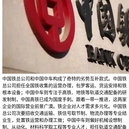
中国铁总公司和中国中车构成了奇特的劣势互补款式。中国铁
总公司担任全国铁收集的运营办理，包罗客运、货运安排和铁
根本设备；中国中车则专注于高铁、地铁等轨道交通配备的研
发制制，中国高铁已成为国度手刺。跟着一带一推进，这两家
企业的国际营业前景广漠。铁企业对人才需求多元化。中国铁
总公司次要招收交通运输、铁信号取节制、物流办理等专业结
业生，处置铁运营和办理工做；中国中车则偏好机械设想制
制、从动化、材料科学取工程等专业人才，担任轨道交通配备