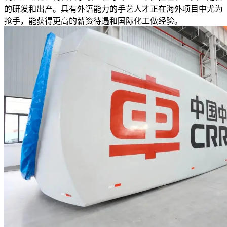
的研发和出产。具有外语能力的手艺人才正在海外项目中尤为
抢手，能获得更高的薪资待遇和国际化工做经验。