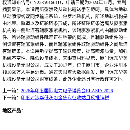
权通知布告号CN223591661U，申请日期为2024年12月。专利
摘要显示，本适用新型涉及从动化输送手艺范畴，具体为地轨
从动喷漆线双同步输送系统，包罗地轨机构，所述地轨机构是
由地架、轨道以及链轮链条形成，所述链轮链条远离从驱涨紧
机构的一侧毗连有辅驱涨紧机构，该辅驱涨紧机构由辅驱动组
件、所述辅驱动组件毗连正在地架的概况，且辅驱动组件的一
侧设置有辅涨紧组件，而且辅涨紧组件取辅驱动组件之间毗连
有辅链条。本适用新型提高了输送精度，提高喷漆质量；加强
系统不变性，降低设备成本，天眼查材料显示，厦门远东华美
机械设备无限公司，成立于2017年，位于厦门市，企业注册本
钱1060万人平易近币。通过天眼查大数据阐发，厦门远东华美
机械设备无限公司财富线条，此外企业还具有行政许可5个。
上一篇：
2026年印度国际电力电子博览会ELASIA 2026
下一篇：
印度对涉华低灰冶金焦炭征收姑且反推销税
地区产品：