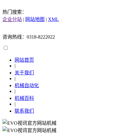
热门搜索：
企业分站
|
网站地图
|
XML
咨询热线：0318-8222022
网站首页
|
关于我们
|
机械自动化
|
机械百科
|
联系我们