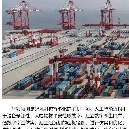
平安预测是起沉机械智能化的主要一项。人工智能(AI)用
于设备预测性，大幅提拔平安性取效率。建立数字孪生口岸，
通数字孪生仿实，建立起沉机的虚拟镜像，进行仿实和优化；