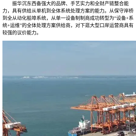
振华沉东西备强大的品牌、手艺实力和全财产链整合能
力，具有供给从单机到全体系统处理方案的能力。从保守岸桥
到全从动化船埠系统，从单一设备制制商成功转型为“设备+系
统+运维”的全体处理方案供给商，对下逛大型口岸运营商具有
较强的议价能力。