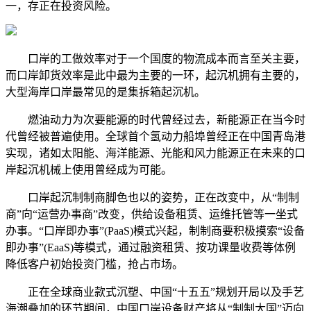
一，存正在投资风险。
口岸的工做效率对于一个国度的物流成本而言至关主要，
而口岸卸货效率是此中最为主要的一环，起沉机拥有主要的，
大型海岸口岸最常见的是集拆箱起沉机。
燃油动力为次要能源的时代曾经过去，新能源正在当今时
代曾经被普遍使用。全球首个氢动力船埠曾经正在中国青岛港
实现，诸如太阳能、海洋能源、光能和风力能源正在未来的口
岸起沉机械上使用曾经成为可能。
口岸起沉制制商脚色也以的姿势，正在改变中，从“制制
商”向“运营办事商”改变，供给设备租赁、运维托管等一坐式
办事。“口岸即办事”(PaaS)模式兴起，制制商要积极摸索“设备
即办事”(EaaS)等模式，通过融资租赁、按功课量收费等体例
降低客户初始投资门槛，抢占市场。
正在全球商业款式沉塑、中国“十五五”规划开局以及手艺
海潮叠加的环节期间，中国口岸设备财产将从“制制大国”迈向