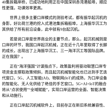
40集拆箱岸桥，已成功地利用正在中国深圳赤湾港船埠，顺应
性更强，功课效率更高。
世界上很多主要口岸模式的测验考试，都有振华起沉机的
身影，好比荷兰港的挖入式港池集拆箱船埠，上海振华沉工为
其供给了所有前沿设备，此中就有9台起沉机。
若是说口岸是世界商业的主要节点，那么，起沉机械则是
口岸的环节，我国口岸起沉机械，正在近十几年里取得了长脚
的成长，出现出了上海振华沉工、三一海洋沉工等国际品牌。
正在我国？。
正在“海洋强国”计谋指点下，政策盈利将驱动聪慧口岸专
项资金支撑取政策倾斜，而且起沉机械智能化也已达到手艺迭
代窗口，5G、人工智能(AI)、物联网(IoT)的成熟，为口岸设备
的智能化、无人化供给了绝佳的手艺窗口。5G+AI+IoT的融合
将从“点状使用”“全域赋能”，实现口岸运营的全面、智能决策
和从动施行。
正在口岸起沉机械软件上，目前存正在新旧系统兼容性、