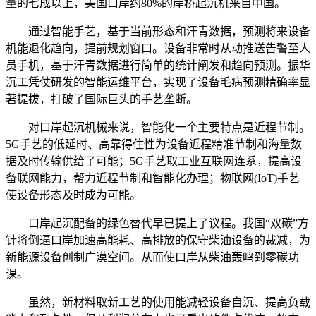
量的七成以上，美国口岸约80%的岸桥起沉机来自中国。
通过智能手艺，基于当前形态和汗青数据，预测将来设备
机能退化趋向，提前规划窗口。设备非常时从动推送告警至人
员手机，基于汗青数据进行简单的统计阐发和趋向预测。振华
沉工凭仗研发的智能运维平台，实现了设备毛病预测精确率显
著提拔，打破了国际巨头的手艺垄断。
对口岸起沉机械来说，智能化一个主要特点是近程节制。
5G手艺的低延时、高靠得住性为设备近程精准节制和海量数
据及时传输供给了可能；5G手艺取工业互联网连系，提高设
备联网能力，帮力近程节制和智能化办理；物联网(IoT)手艺
使设备形态及时成为可能。
口岸起沉配备的绿色替代早已提上了议程。我国“双碳”方
针将倒逼口岸加速高能耗、高排放的保守柴油设备的裁减，为
新能源设备创制广漠空间。从而使口岸从柴油轰鸣到零碳功
课。
虽然，新材料取新工艺的使用能减轻设备自沉、提高负载