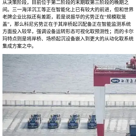
从决策阶段，目前位于第二阶段的末期取第三阶段的晚期之
间。三一海洋沉工等正在智能化上已有较大的前进，但和世界
老牌企业比拟还有差距，若是说振华的劣势正在“规模取笼
盖”，那么科尼劣势正在于其岸桥起沉配备正在智能监测系统
方面投入较早，强调设备运转形态可视化取预测性；而的卡尔
玛特点则是将岸桥、场桥起沉设备嵌入到更大的从动化取系统
集成方案之中。