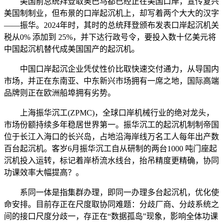
美国前总统拜登取奥巴马都已经正在美国口岸，宣传复兴
美国制制业，但布景的口岸起沉机上，却写着两个大大的汉字
——振华。2024年时，其时的总统拜登颁布发表口岸起沉机关
税从0% 添加到 25%，并下达行政号令，要投入数十亿美元将
中国起沉机替代成美国国产的起沉机。
中国口岸起沉企业凭仗性价比取快速交付通力，从导国内
市场，并正在东南亚、中东新兴市场拥有一席之地，国际高端
品牌则正在欧洲船埠拥有劣势。
上海振华沉工(ZPMC)，全球口岸机械行业的绝对龙头，
市场份额持续多年稳居世界第一。振华沉工的起沉机制制帝国
位于长江入海口的长兴岛，占地沿海岸线万名工人每年出产数
百台起沉机。客岁6月振华沉工自从研制的两台1000 吨门座起
沉机投入运转，标记着岸桥流水线台，抬吊精度更精确，协同
功课效率大幅提高？。
系同一体是指集群办理，即同一办理多台起沉机，优化使
命安排。目前存正在尺度取协同难题：分歧厂商、分歧系统之
间的接口尺度分歧一，存正在“数据孤岛”现象，影响全体功课