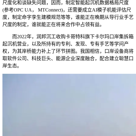
尺度化和谈缺失问题，因而，制定智能起沉机数据格局尺度
(参考OPC UA， MTConnect)，还需要成立AI模子机能评估尺
度，制定命字孪生建模规范等等，谁能正在晚期从导行业手艺
尺度的制定，谁就能正在将来合作中占领有益。
而2022年，润邦沉工收购卡哥特科旗下卡尔玛口岸集拆箱
起沉机营业，以及所持有的专利、发现、专有手艺等学问产
权，为其岸桥能力补上了环节拼图。我国相信，口岸设备商将
取软件公司、科技巨头、能源企业深度融合，配合建立聪慧口
岸生态。