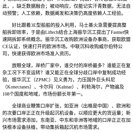
此，，缺乏数据融合；被动响应，仅能记实汗青数据，无法自
动预警；人工依赖，数据阐发和决策仍高度依赖人工经验。
好比跟着3E型船舶的投入利用，马士基火急需要提高整
船拆卸效率，于是由Liftech结合上海振华沉工提出了Fastnet快
速网拆卸系统概念。振华沉工收购欧洲设备办事商，获取欧盟
CE认证，快速打开的欧洲市场。中联沉科收购威尔伯特公
司，快速获得欧洲市场准入资历。
放眼全球，岸桥厂家中，谁交付的岸桥最多？谁能正在复
杂工况下不变运转？谁又能正在全球分歧口岸中复制成功经
验，振华沉工（ZPMC）见义勇为，力压国外巨头科尼
（Konecranes）、卡尔玛（Kalmar）、利勃海尔，产物遍及
108个国度和地域，市场份额长年第一。
全球商业鞭策口岸扩张，如亚洲（出格是中国）、欧洲和
的次要口岸正正在升级起沉机设备，以顺应更大的货运量；新
兴市场需求添加，东南亚、中东和非洲等地域的口岸正正在加
快根本设备扶植，带动集拆箱起沉机市场需求。