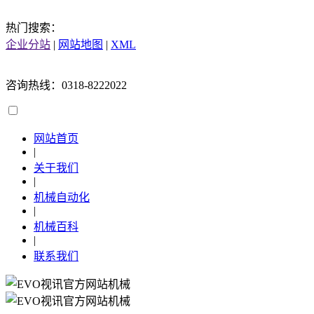
热门搜索：
企业分站
|
网站地图
|
XML
咨询热线：0318-8222022
网站首页
|
关于我们
|
机械自动化
|
机械百科
|
联系我们