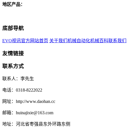
地区产品：
底部导航
EVO视讯官方网站首页
关于我们
机械自动化
机械百科
联系我们
友情链接
联系方式
联系人：李先生
电话：0318-8222022
网址：http://www.daohan.cc
邮箱：huinajixie@163.com
地址：河北省枣强县东外环路东侧