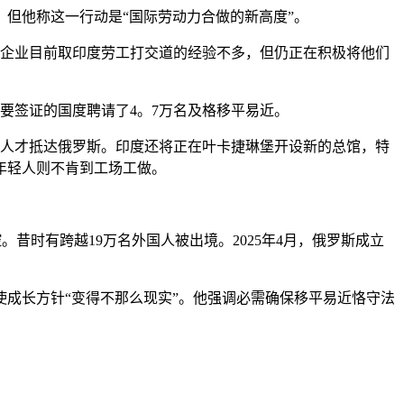
但他称这一行动是“国际劳动力合做的新高度”。
企业目前取印度劳工打交道的经验不多，但仍正在积极将他们
需要签证的国度聘请了4。7万名及格移平易近。
人才抵达俄罗斯。印度还将正在叶卡捷琳堡开设新的总馆，特
年轻人则不肯到工场工做。
昔时有跨越19万名外国人被出境。2025年4月，俄罗斯成立
成长方针“变得不那么现实”。他强调必需确保移平易近恪守法