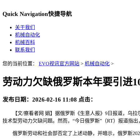
Quick Navigation
快捷导航
关于我们
机械自动化
机械百科
联系我们
您的当前位置：
EVO视讯官方网站
>
机械自动化
>
劳动力欠缺俄罗斯本年要引进1
发布日期：
2026-02-16 11:08
点击：
【文/察看者网 娟】据俄罗斯《生意人报》9日报道，乌拉尔
技术型劳动力欠缺问题。然而，“今日俄罗斯”（RT）报道指
俄罗斯劳动和社会部否定了上述动静，并暗示，俄罗斯2025年